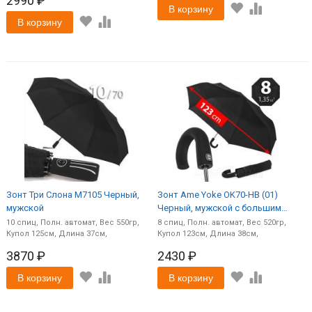
2990 ₽
В корзину
В корзину
Зонт Три Слона M7105 Черный,
Зонт Ame Yoke OK70-HB (01)
мужской
Черный, мужской с большим
куполом
10
спиц
Полн. автомат
550
8
спиц
Полн. автомат
520
125
37
123
38
3870 ₽
2430 ₽
В корзину
В корзину