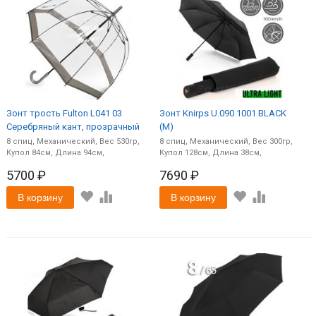
Зонт трость Fulton L041 03
Зонт Knirps U.090 1001 BLACK
Серебряный кант, прозрачный
(M)
8
спиц
Механический
530
8
спиц
Механический
300
84
94
128
38
5700 ₽
7690 ₽
В корзину
В корзину