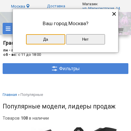
Магазин:
Доставка
Москва
ул. Марксистская, 14
×
Ваш город
Москва
?
≡
Да
Нет
График работы
пн - пт:
с 10 до 19:30
сб - вс:
с 11 до 18:00
Фильтры
Главная
»
Популярные
Популярные модели, лидеры продаж
Товаров
108
в наличии