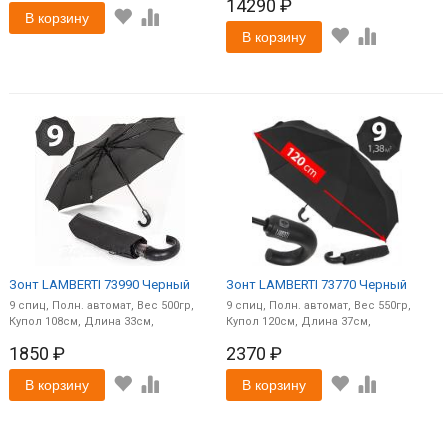
14290 ₽
В корзину
В корзину
Зонт LAMBERTI 73990 Черный
Зонт LAMBERTI 73770 Черный
9
спиц
Полн. автомат
500
9
спиц
Полн. автомат
550
108
33
120
37
1850 ₽
2370 ₽
В корзину
В корзину