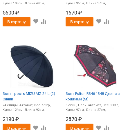
108
49
95
17
5600 ₽
1670 ₽
В корзину
В корзину
Зонт трость MIZU MZ-24-L (2)
Зонт Fulton R346 1348 Джинс с
Синий
кошками (M)
24
спицы
Автомат
770
8
спиц
Полн. автомат
330
124
92
97
27
2190 ₽
2870 ₽
В корзину
В корзину