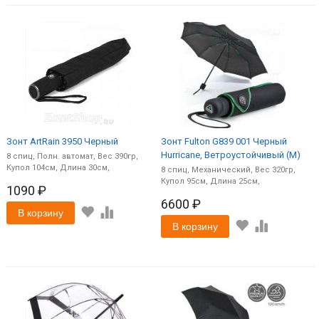
Зонт ArtRain 3950 Черный
Зонт Fulton G839 001 Черный
Hurricane, Ветроустойчивый (M)
8
спиц
Полн. автомат
390
104
30
8
спиц
Механический
320
95
25
1090 ₽
6600 ₽
В корзину
В корзину