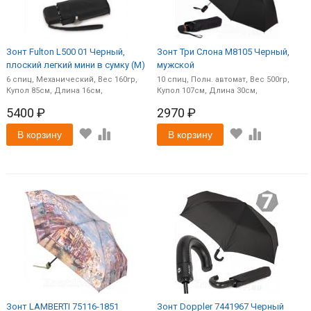
Зонт Fulton L500 01 Черный,
Зонт Три Слона M8105 Черный,
плоский легкий мини в сумку (M)
мужской
6
спиц
Механический
160
10
спиц
Полн. автомат
500
85
16
107
30
5400 ₽
2970 ₽
В корзину
В корзину
Зонт LAMBERTI 75116-1851
Зонт Doppler 7441967 Черный