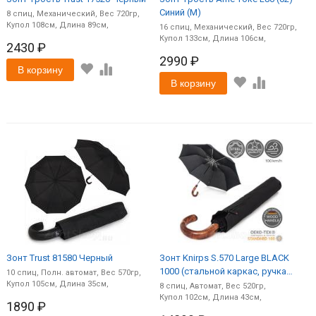
Синий (M)
8
спиц
Механический
720
108
89
16
спиц
Механический
720
133
106
2430 ₽
2990 ₽
В корзину
В корзину
Зонт Trust 81580 Черный
Зонт Knirps S.570 Large BLACK
1000 (стальной каркас, ручка
10
спиц
Полн. автомат
570
105
35
дерево) (M)
8
спиц
Автомат
520
102
43
1890 ₽