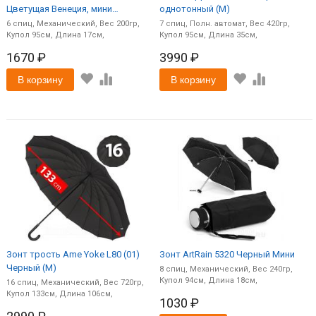
Цветущая Венеция, мини
однотонный (M)
облегченный (M)
6
спиц
Механический
200
7
спиц
Полн. автомат
420
95
17
95
35
1670 ₽
3990 ₽
В корзину
В корзину
Зонт трость Ame Yoke L80 (01)
Зонт ArtRain 5320 Черный Мини
Черный (M)
8
спиц
Механический
240
94
18
16
спиц
Механический
720
133
106
1030 ₽