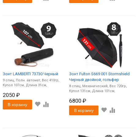
Зонт LAMBERTI 73730 Черный
Зонт Fulton S669 001 Stormshield
Черный двойной, гольфер
9
спиц
Полн. автомат
410
107
31
8
спиц
Механический
720
131
101
2050 ₽
6800 ₽
В корзину
В корзину