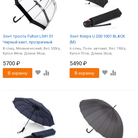
Зонт трость Fulton L041 01
Зонт Knirps U.200 1001 BLACK
Черный кант, прозрачный
(M)
8
спиц
Механический
530
6
спиц
Полн. автомат
190
84
94
97
26
5700 ₽
5490 ₽
В корзину
В корзину