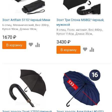
Зонт ArtRain 5110 Черный Мини
Зонт Три Cлона M6802 Черный,
мужской
6
спиц
Механический
200
90
18
8
спиц
Полн. автомат
440
114
35
1670 ₽
3430 ₽
В корзину
В корзину
Зонт трость Trust 17520 Черный
Зонт трость Ame Yoke L80 (02)