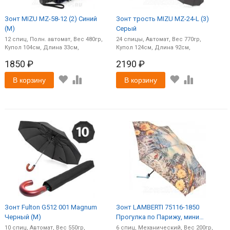
Зонт MIZU MZ-58-12 (2) Синий
Зонт трость MIZU MZ-24-L (3)
(M)
Серый
12
спиц
Полн. автомат
480
24
спицы
Автомат
770
104
33
124
92
1850 ₽
2190 ₽
В корзину
В корзину
Зонт Fulton G512 001 Magnum
Зонт LAMBERTI 75116-1850
Черный (M)
Прогулка по Парижу, мини
облегченный (M)
10
спиц
Автомат
550
6
спиц
Механический
200