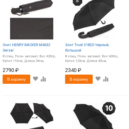
Зонт HENRY BACKER M4632
Зонт Trust 31820 Черный,
Зигзаг
большой
8
спиц
Полн. автомат
420
8
спиц
Полн. автомат
600
116
34
123
40
2790 ₽
2340 ₽
В корзину
В корзину