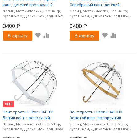
кант, детский прозрачный
Серебряный кант, детский
прозрачный
8
спиц
Механический
340
8
спиц
Механический
340
67
69
Код
00528
67
69
Код
00529
3400 ₽
3400 ₽
В корзину
В корзину
ХИТ
Зонт трость Fulton L041 02
Зонт трость Fulton L041 013
Белый кант, прозрачный
Золотой кант, прозрачный
8
спиц
Механический
530
8
спиц
Механический
530
84
94
Код
00544
84
94
Код
00545