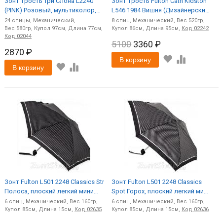
Зонт трость Три Cлона L2240
Зонт трость Fulton Cath Kidston
(PINK) Розовый, мультиколор,
L546 1984 Вишня (Дизайнерский)
24 спицы, ручка дерево
прозрачный
24
спицы
Механический
8
спиц
Механический
520
580
97
77
86
95
Код
02242
Код
02044
5100
3360 ₽
2870 ₽
В корзину
В корзину
Зонт Fulton L501 2248 Classics Str
Зонт Fulton L501 2248 Classics
Полоса, плоский легкий мини
Spot Горох, плоский легкий мини
(M)
(M)
6
спиц
Механический
160
6
спиц
Механический
160
85
15
Код
02635
85
15
Код
02636