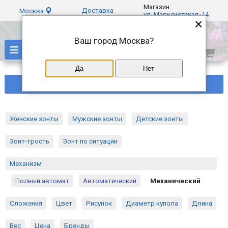
Магазин:
Доставка
Москва
ул. Марксистская, 14
×
Ваш город
Москва
?
≡
Да
Нет
Фильтры
Женские зонты
Мужские зонты
Детские зонты
Зонт-трость
Зонт по ситуации
Механизм
Полный автомат
Автоматический
Механический
Сложения
Цвет
Рисунок
Диаметр купола
Длина
Вес
Цена
Бренды