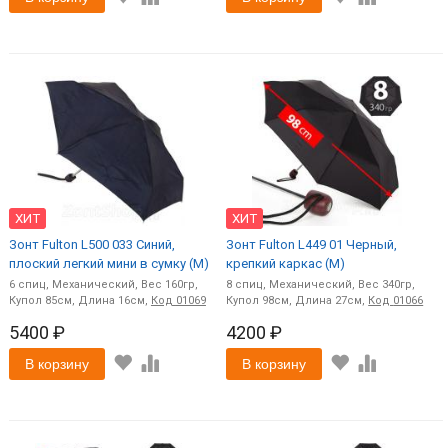
ХИТ
ХИТ
Зонт Fulton L500 033 Синий,
Зонт Fulton L449 01 Черный,
плоский легкий мини в сумку (M)
крепкий каркас (M)
6
спиц
Механический
160
8
спиц
Механический
340
85
16
Код
01069
98
27
Код
01066
5400 ₽
4200 ₽
В корзину
В корзину