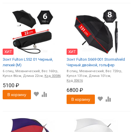
ХИТ
ХИТ
Зонт Fulton L552 01 Черный,
Зонт Fulton S669 001 Stormshield
легкий (M)
Черный двойной, гольфер
6
спиц
Механический
160
8
спиц
Механический
720
86
22
Код
00586
131
101
Код
00616
5100 ₽
6800 ₽
В корзину
В корзину