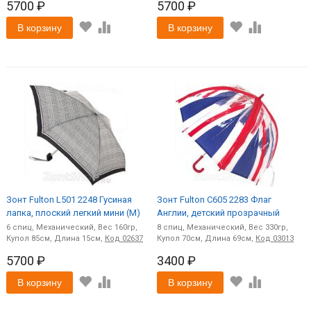
5700 ₽
5700 ₽
В корзину
В корзину
Зонт Fulton L501 2248 Гусиная
Зонт Fulton C605 2283 Флаг
лапка, плоский легкий мини (M)
Англии, детский прозрачный
6
спиц
Механический
160
8
спиц
Механический
330
85
15
Код
02637
70
69
Код
03013
5700 ₽
3400 ₽
В корзину
В корзину