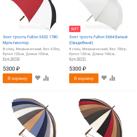
ХИТ
Зонт трость Fulton S652 1780
Зонт трость Fulton S664 Белый
Мультиколор
(Свадебный)
8
спиц
Механический
670
8
спиц
Механический
700
125
103
125
100
Код
00730
Код
00731
5300 ₽
5300 ₽
В корзину
В корзину