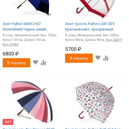
Зонт Fulton S669 2167
Зонт трость Fulton L041 025
Stormshield Черно-синий
Красный кант, прозрачный
Ветроустойчивый, гольфер
8
спиц
Механический
720
8
спиц
Механический
530
131
101
84
94
Код
02619
Код
01962
5700 ₽
6800 ₽
В корзину
В корзину
ХИТ