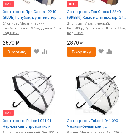
ХИТ
ХИТ
Зонт трость Три Cлона L2240
Зонт трость Три Cлона L2240
(BLUE) Голубой, мультиколор, 24
(GREEN) Хаки, мультиколор, 24
спицы, ручка дерево
спицы, ручка дерево
24
спицы
Механический
24
спицы
Механический
580
97
77
580
97
77
Код
00825
Код
00826
2870 ₽
2870 ₽
В корзину
В корзину
ХИТ
Зонт трость Fulton L041 01
Зонт трость Fulton L041 090
Черный кант, прозрачный
Черный-белый кант,
прозрачный
8
спиц
Механический
530
8
спиц
Механический
530