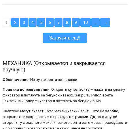
1
2
3
4
5
6
7
8
9
10
…
→
Загрузить ещё
МЕХАНИКА (Открывается и закрывается
вручную)
Обозначение
: На ручке зонта нет кнопки.
Правила использования
: Открыть купол зонта – нажать на кнопку
фиксатор и потянуть за бегунок наверх. Закрыть купол зонта –
нажать на кнопку фиксатор и потянуть за бегунок вниз.
Скептики могут сказать, что механический зонт — это не удобно,
открывать и закрывать его приходится руками. Да, но с другой
стороны, у складного механического зонта есть масса приемуществ
и при правильном подходе все кажущиеся недостатки