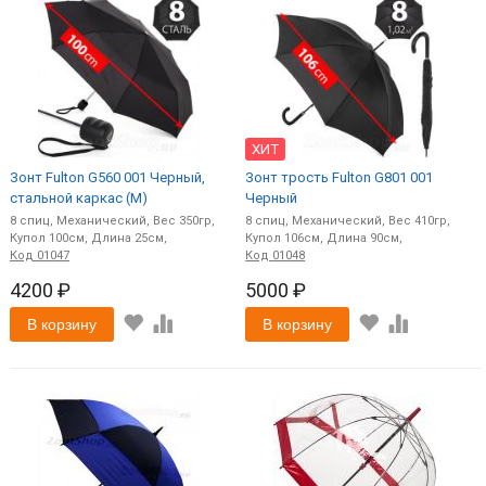
ХИТ
Зонт Fulton G560 001 Черный,
Зонт трость Fulton G801 001
стальной каркас (M)
Черный
8
спиц
Механический
350
8
спиц
Механический
410
100
25
106
90
Код
01047
Код
01048
4200 ₽
5000 ₽
В корзину
В корзину