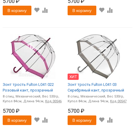
5700 ₽
5700 ₽
В корзину
В корзину
ХИТ
Зонт трость Fulton L041 022
Зонт трость Fulton L041 03
Розовый кант, прозрачный
Серебряный кант, прозрачный
8
спиц
Механический
530
8
спиц
Механический
530
84
94
Код
00546
84
94
Код
00547
5700 ₽
5700 ₽
В корзину
В корзину