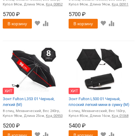
84
94
Код
00852
84
94
Код
00911
5700 ₽
5700 ₽
В корзину
В корзину
ХИТ
ХИТ
Зонт Fulton L353 01 Черный,
Зонт Fulton L500 01 Черный,
легкий (M)
плоский легкий мини в сумку (M)
8
спиц
Механический
240
6
спиц
Механический
160
98
25
Код
00950
85
16
Код
01068
5200 ₽
5400 ₽
В корзину
В корзину