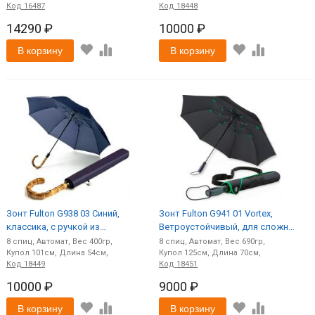
Код
16487
Код
18448
14290 ₽
10000 ₽
В корзину
В корзину
Зонт Fulton G938 03 Синий,
Зонт Fulton G941 01 Vortex,
классика, с ручкой из
Ветроустойчивый, для сложных
натурального бамбука (M)
погодных условий (M)
8
спиц
Автомат
400
8
спиц
Автомат
690
101
54
125
70
Код
18449
Код
18451
10000 ₽
9000 ₽
В корзину
В корзину