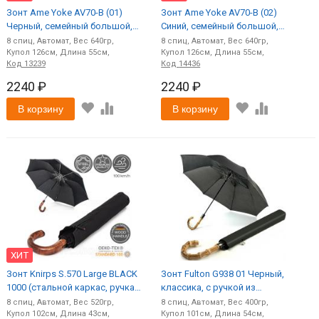
Зонт Ame Yoke AV70-B (01)
Зонт Ame Yoke AV70-B (02)
Черный, семейный большой,
Синий, семейный большой,
чехол на лямке (M)
чехол на лямке (M)
8
спиц
Автомат
640
8
спиц
Автомат
640
126
55
126
55
Код
13239
Код
14436
2240 ₽
2240 ₽
В корзину
В корзину
ХИТ
Зонт Knirps S.570 Large BLACK
Зонт Fulton G938 01 Черный,
1000 (стальной каркас, ручка
классика, с ручкой из
дерево) (M)
натурального бамбука (M)
8
спиц
Автомат
520
8
спиц
Автомат
400
102
43
101
54