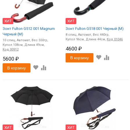
ХИТ
ХИТ
Зонт Fulton G512 001 Magnum
Зонт Fulton G518 001 Черный (M)
Черный (M)
8
спиц
Автомат
440
96
44
Код
01046
10
спиц
Автомат
550
108
49
4600 ₽
Код
00912
В корзину
5600 ₽
В корзину
ХИТ
ХИТ