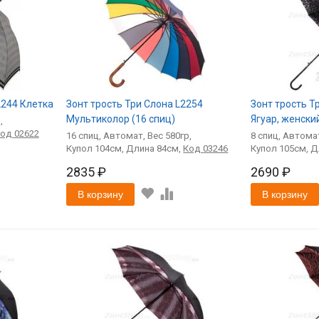
2244 Клетка
Зонт трость Три Слона L2254
Зонт трость Т
Мультиколор (16 спиц)
Ягуар, женски
Код
02622
16
спиц
Автомат
580
8
спиц
Автома
104
84
Код
03246
105
2835 ₽
2690 ₽
В корзину
В корзину