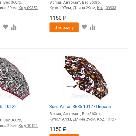
т
360
8
спиц
Автомат
360
29
Код
09352
97
29
Код
09933
1150 ₽
В корзину
635 10122
Зонт Airton 3635 10127 Пейсли
8
спиц
Автомат
360
97
29
Код
10127
т
360
29
Код
10122
1150 ₽