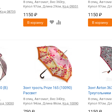
8
спиц
Автомат
360
8
спиц
Автома
97
29
Код
09351
97
Код
08735
1150 ₽
1150 ₽
В корзину
В корзину
0 (В)
Зонт трость Prize 165 (10090)
Зонт Airton 3
Рассвет
Треугольники
8
спиц
Автомат
340
8
спиц
Автома
Код
10030
94
86
Код
10090
97
750 ₽
1150 ₽