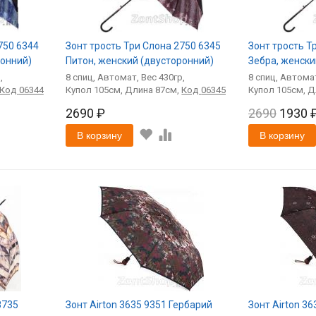
750 6344
Зонт трость Три Слона 2750 6345
Зонт трость Т
ронний)
Питон, женский (двусторонний)
Зебра, женски
8
спиц
Автомат
430
8
спиц
Автома
Код
06344
105
87
Код
06345
105
2690 ₽
2690
1930 
В корзину
В корзину
8735
Зонт Airton 3635 9351 Гербарий
Зонт Airton 3