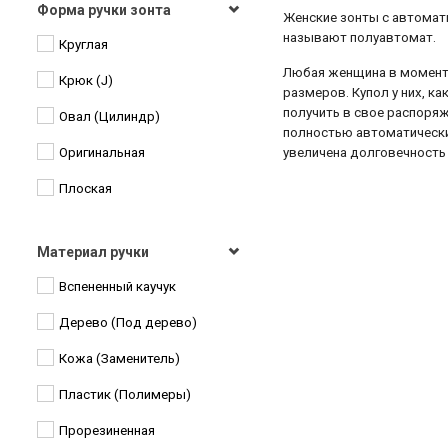
Форма ручки зонта
Сказки
Женские зонты с автомат
называют полуавтомат.
Круглая
Спорт
Любая женщина в момент 
Крюк (J)
Узоры
размеров. Купол у них, к
получить в свое распоря
Овал (Цилиндр)
Узоры графика
полностью автоматически
Оригинальная
увеличена долговечность
Цветы
Плоская
Цветы Узоры
Цепочка
Материал ручки
Вспененный каучук
Дерево (Под дерево)
Кожа (Заменитель)
Пластик (Полимеры)
Прорезиненная