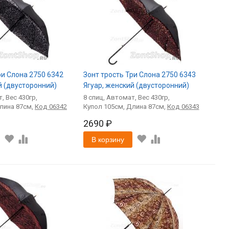
ри Слона 2750 6342
Зонт трость Три Слона 2750 6343
й (двусторонний)
Ягуар, женский (двусторонний)
т
430
8
спиц
Автомат
430
87
Код
06342
105
87
Код
06343
2690 ₽
В корзину