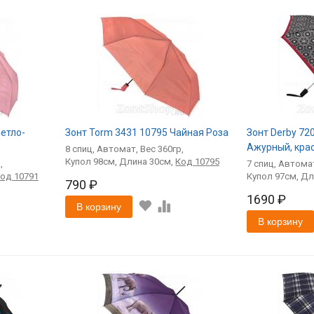
етло-
Зонт Torm 3431 10795 Чайная Роза
Зонт Derby 72
Ажурный, крас
8
спиц
Автомат
360
98
30
Код
10795
7
спиц
Автома
Код
10791
97
790 ₽
1690 ₽
В корзину
В корзину