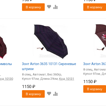
В корзину
В корзину
Символы
Зонт Airton 3635 10131 Сиреневые
Зонт Airton 36
штрихи
8
спиц
Автома
97
8
спиц
Автомат
360
Код
10130
97
29
Код
10131
1150 ₽
1150 ₽
В корзину
В корзину