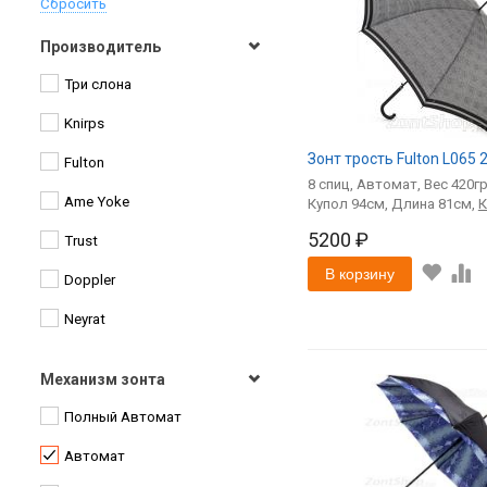
Сбросить
Производитель
Три слона
Knirps
Зонт трость Fulton L065 
Fulton
8
спиц
Автомат
420
Ame Yoke
94
81
5200 ₽
Trust
В корзину
Doppler
Neyrat
Pierre Vaux
Механизм зонта
Airton
Полный Автомат
Amico
Автомат
ArtRain