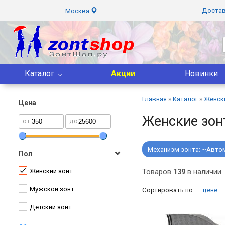
Доста
Москва
Каталог
Акции
Новинки
Главная
»
Каталог
»
Женск
Цена
Женские зон
от
до
Механизм зонта:
~Авто
Пол
Женский зонт
Товаров
139
в наличии
Мужской зонт
Сортировать по:
цене
Детский зонт