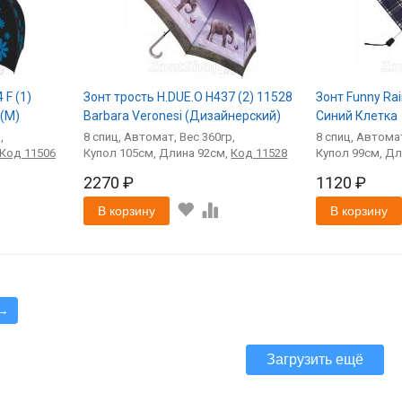
 F (1)
Зонт трость H.DUE.O H437 (2) 11528
Зонт Funny Ra
(M)
Barbara Veronesi (Дизайнерский)
Синий Клетка
8
спиц
Автомат
360
8
спиц
Автома
Код
11506
105
92
Код
11528
99
2270 ₽
1120 ₽
В корзину
В корзину
→
Загрузить ещё