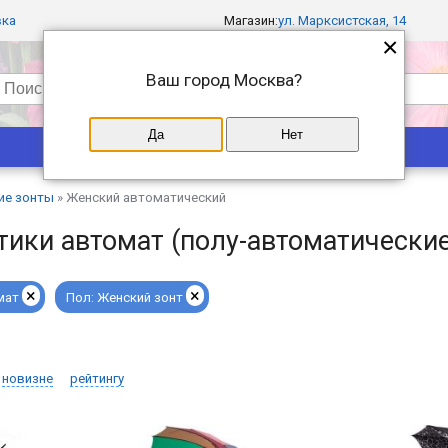
вка
Магазин:
ул. Марксистская, 14
×
Ваш город
Москва
?
Да
Нет
Популярные
Магазины
ие зонты
»
Женский автоматический
тики автомат (полу-автоматические
×
×
мат
Пол:
Женский зонт
новизне
рейтингу