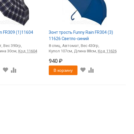
in FR309 (1)11604
Зонт трость Funny Rain FR304 (3)
11626 Светло-синий
т
390
8
спиц
Автомат
430
30
Код
11604
107
88
Код
11626
940 ₽
В корзину