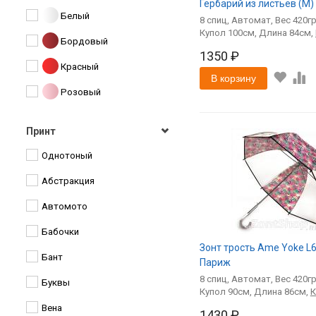
Гербарий из листьев (M)
Magic Rain
Белый
8
спиц
Автомат
420
MIZU
100
84
Бордовый
1350 ₽
Monsoon
Красный
В корзину
Morris & Co
Розовый
NeX
Сиреневый
Принт
Oasis
Фиолетовый
Однотоный
Prize
Синий
Абстракция
River
Светло-синий
Автомото
S.ANCLA
Зеленый
Бабочки
Selino
Светло-зеленый
Зонт трость Ame Yoke L6
Бант
Style
Париж
Желтый
8
спиц
Автомат
420
Буквы
Susino
90
86
Оранжевый
Вена
Torm
1430 ₽