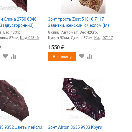
ри Слона 2750 6346
Зонт трость Zest 51616 7117
й (двусторонний)
Завитки, женский. с чехлом (M)
т
430
8
спиц
Автомат
420
87
Код
06346
92
87
Код
07117
₽
1550 ₽
В корзину
635 9352 Цветы пейсли
Зонт Airton 3635 9933 Круги