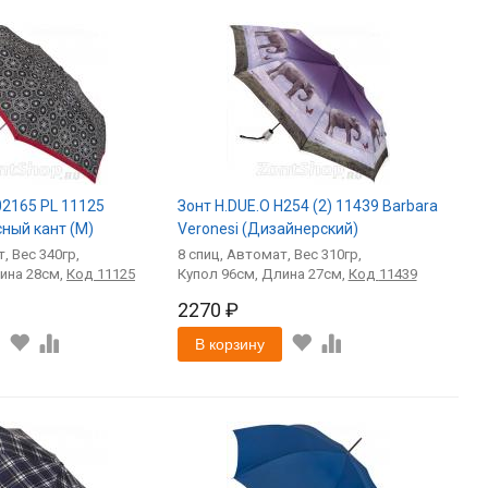
02165 PL 11125
Зонт H.DUE.O H254 (2) 11439 Barbara
ный кант (M)
Veronesi (Дизайнерский)
т
340
8
спиц
Автомат
310
28
Код
11125
96
27
Код
11439
2270 ₽
В корзину