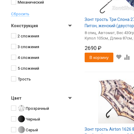
Механический
Bugatti
Сбросить
Cath Kidston
Зонт трость Три Слона 2
Конструкция
Питон, женский (двусто
Chaju
8
спиц
Автомат
430
2 сложения
105
87
DAIS
3 сложения
2690 ₽
Derby
В корзину
4 сложения
DripDrop
5 сложений
H.DUE.O
Трость
Henry Backer
Kobold
Цвет
Lamberti
Прозрачный
Lantana
Черный
Lulu Guinness
Зонт трость Airton 1626 
Серый