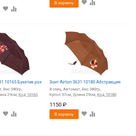
В корзину
31 10165 Букетик роз
Зонт Airton 3631 10180 Абстракция
т
380
8
спиц
Автомат
380
29
Код
10165
97
29
Код
10180
1150 ₽
В корзину