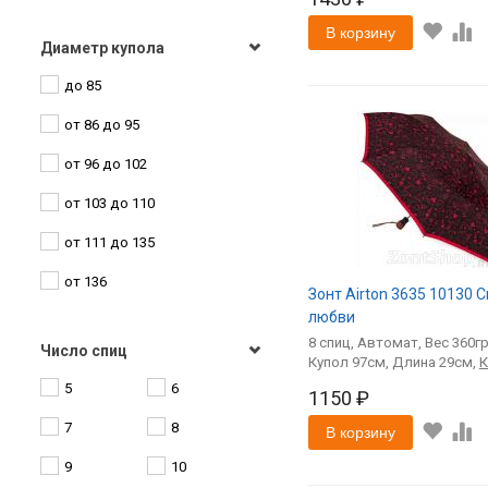
Коричневый
Венеция
Unipro
В корзину
Бежевый
Диаметр купола
Витраж
Vento
до 85
Серебристый
Геометрия
Zest
от 86 до 95
Золотой
Город
от 96 до 102
Мультиколор
Горошины
от 103 до 110
Разноцветный
Градация цвета
от 111 до 135
Графика
от 136
Зонт Airton 3635 10130 
Домики
любви
Животные
8
спиц
Автомат
360
Число спиц
97
29
Звезды
5
6
1150 ₽
Игрушки
7
8
В корзину
Кант
9
10