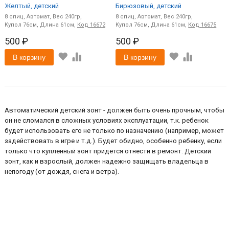
Желтый, детский
Бирюзовый, детский
8
спиц
Автомат
240
8
спиц
Автомат
240
76
61
Код
16672
76
61
Код
16675
500 ₽
500 ₽
В корзину
В корзину
Автоматический детский зонт - должен быть очень прочным, чтобы
он не сломался в сложных условиях эксплуатации, т.к. ребенок
будет использовать его не только по назначению (например, может
задействовать в игре и т.д.). Будет обидно, особенно ребенку, если
только что купленный зонт придется отнести в ремонт. Детский
зонт, как и взрослый, должен надежно защищать владельца в
непогоду (от дождя, снега и ветра).