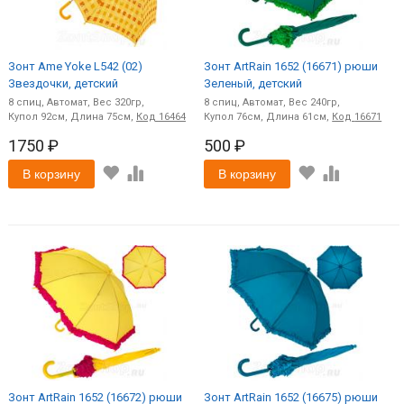
Зонт Ame Yoke L542 (02)
Зонт ArtRain 1652 (16671) рюши
Звездочки, детский
Зеленый, детский
8
спиц
Автомат
320
8
спиц
Автомат
240
92
75
Код
16464
76
61
Код
16671
1750 ₽
500 ₽
В корзину
В корзину
Зонт ArtRain 1652 (16672) рюши
Зонт ArtRain 1652 (16675) рюши