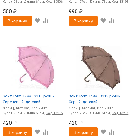
76
61
Код
10506
97
75
Код
13195
500 ₽
990 ₽
В корзину
В корзину
Зонт Torm 1488 13215 рюши
Зонт Torm 1488 13218 рюши
Сиреневый, детский
Серый, детский
8
спиц
Автомат
220
8
спиц
Автомат
220
75
61
Код
13215
75
61
Код
13218
420 ₽
420 ₽
В корзину
В корзину