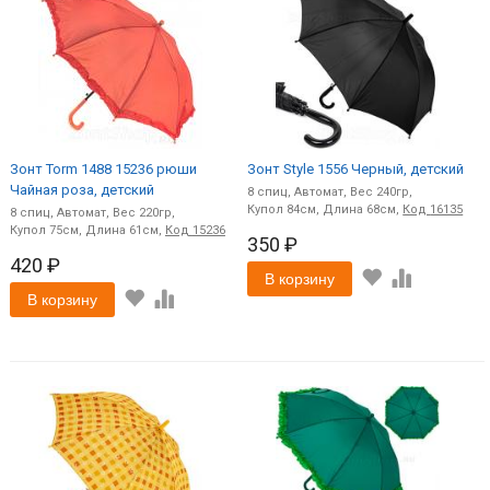
Зонт Torm 1488 15236 рюши
Зонт Style 1556 Черный, детский
Чайная роза, детский
8
спиц
Автомат
240
84
68
Код
16135
8
спиц
Автомат
220
75
61
Код
15236
350 ₽
420 ₽
В корзину
В корзину