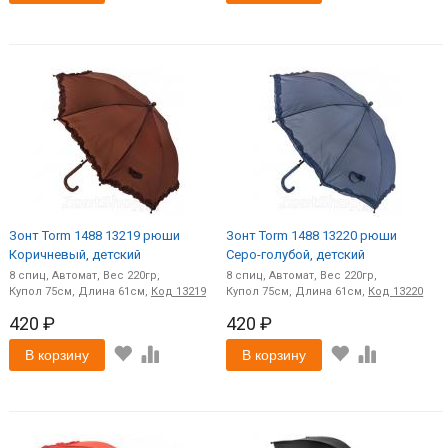
Зонт Torm 1488 13219 рюши
Зонт Torm 1488 13220 рюши
Коричневый, детский
Серо-голубой, детский
8
спиц
Автомат
220
8
спиц
Автомат
220
75
61
Код
13219
75
61
Код
13220
420 ₽
420 ₽
В корзину
В корзину