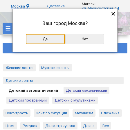
Магазин:
Доставка
Москва
ул. Марксистская, 14
×
Ваш город
Москва
?
≡
Да
Нет
Фильтры
Женские зонты
Мужские зонты
Детские зонты
Детский автоматический
Детский механический
Детский прозрачный
Детский с мультиками
Зонт-трость
Зонт по ситуации
Механизм
Сложения
Цвет
Рисунок
Диаметр купола
Длина
Вес