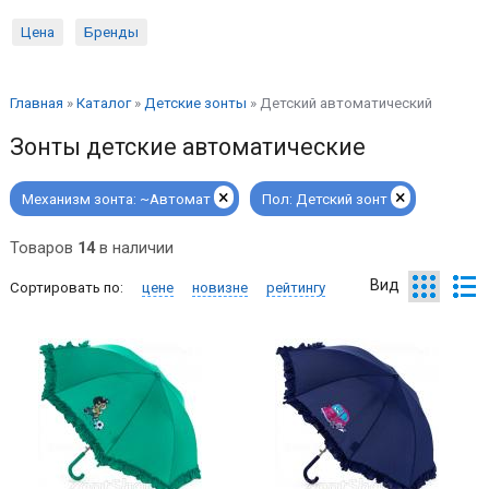
Цена
Бренды
Главная
»
Каталог
»
Детские зонты
»
Детский автоматический
Зонты детские автоматические
×
×
Механизм зонта:
~Автомат
Пол:
Детский зонт
Товаров
14
в наличии
Вид
Сортировать по:
цене
новизне
рейтингу