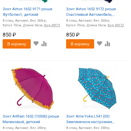
Зонт Airton 1652 9171 рюши
Зонт Airton 1652 9172 рюши
Футболист, детский
Счастливый Автомобиль,
детский
8
спиц
Автомат
260
8
спиц
Автомат
260
70
56
Код
09171
70
56
Код
09172
850 ₽
850 ₽
В корзину
В корзину
Зонт ArtRain 1652 (10506) рюши
Зонт Ame Yoke L541 (03)
Малиновый, детский
Земляничное настроение,
детский
8
спиц
Автомат
240
8
спиц
Автомат
330