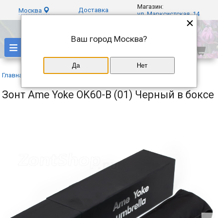
Магазин:
Доставка
Москва
ул. Марксистская, 14
×
Ваш город
Москва
?
≡
Да
Нет
Главная
»
Каталог
»
Ame Yoke
»
Зонт Ame Yoke OK60-B (01) Черный в боксе