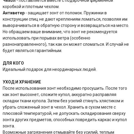
Чехол
- поставляется вместе с подарочной фирменной
коробкой и плотным чехлом.
Антиветер
- защищает зонт от поломок. Пружинки в
конструкции спиц не дают креплениям ломаться, позволяя им
выворачиваться в обратную сторону и возвращаться на место.
Но обращаем ваше внимание, что зонт не рекомендуется
использовать при порывах ветра (особенно
разнонаправленного), так как он может сломаться. И случай не
будет являться гарантийным.
ДЛЯ КОГО
Идеальный подарок для неординарных людей.
УХОД И ХРАНЕНИЕ
После использования зонт необходимо просушить. После того
как зонт высохнет, сложите купол, аккуратно расправляя
складки ткани купола. Затем без усилий стянуть хлястиком и
убрать сложенный зонт в чехол. Хранить в сухом месте с
плюсовой температурой, не допускать складирования сверху
зонта других предметов, способных повредить каркас и купол
зонта.
Возможные загрязнения отмывайте без усилий, теплым