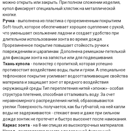
можно открыть или закрыть. При полном сложении изделия,
купол фиксирует специальный хлястик на металлической
кнопке.
Ручка
- выполнена из пластика с прорезиненным покрытием
Soft-touch, которое обеспечивает хорошее сцепление с рукой,
что уменьшает скольжение ладони и создает удобство при
длительном использовании зонта во время дождя.
Прорезиненное покрытие повышает стойкость ручки к
повреждениям и царапинам. Дополнена ремешком-петелькой
для фиксации зонта на запястье или для подвешивания.
Ткань купола
- полиэстер с пропиткой, которая успешно
противостоит воздействию воды, пыли и грязи. А специальное
тефлоновое покрытие усиливает водоотталкивающие свойства
материала и защищает зонт от вредного воздействия
окружающей среды.Тип переплетения нитей «эпонж»- особая
структура плетения, способная отталкивать воду. За счет
неравномерного распределения нитей, образовываются
узелки. Поверхность получается, как бы губчатой, на ней капли
воды не задерживаются - стекают вниз и даже при сильном
дожде зонтик не протечет и быстро высохнет после намокания.
Каркас зонта
- на 8-ми спицах из высокопрочных материалов.