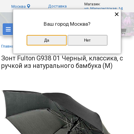
Магазин:
Доставка
Москва
ул. Марксистская, 14
×
Ваш город
Москва
?
≡
Да
Нет
Главная
»
Каталог
»
Fulton
»
Зонт Fulton G938 01 Черный, классика, с
ручкой из натурального бамбука (M)