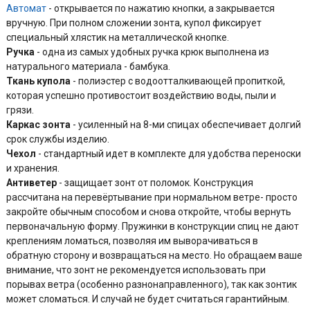
Автомат
- открывается по нажатию кнопки, а закрывается
вручную. При полном сложении зонта, купол фиксирует
специальный хлястик на металлической кнопке.
Ручка
- одна из самых удобных ручка крюк выполнена из
натурального материала - бамбука.
Ткань купола
- полиэстер с водоотталкивающей пропиткой,
которая успешно противостоит воздействию воды, пыли и
грязи.
Каркас зонта
- усиленный на 8-ми спицах обеспечивает долгий
срок службы изделию.
Чехол
-
стандартный идет в комплекте для удобства переноски
и хранения.
Антиветер
- защищает зонт от поломок. Конструкция
рассчитана на перевёртывание при нормальном ветре- просто
закройте обычным способом и снова откройте, чтобы вернуть
первоначальную форму. Пружинки в конструкции спиц не дают
креплениям ломаться, позволяя им выворачиваться в
обратную сторону и возвращаться на место. Но обращаем ваше
внимание, что зонт не рекомендуется использовать при
порывах ветра (особенно разнонаправленного), так как зонтик
может сломаться. И случай не будет считаться гарантийным.