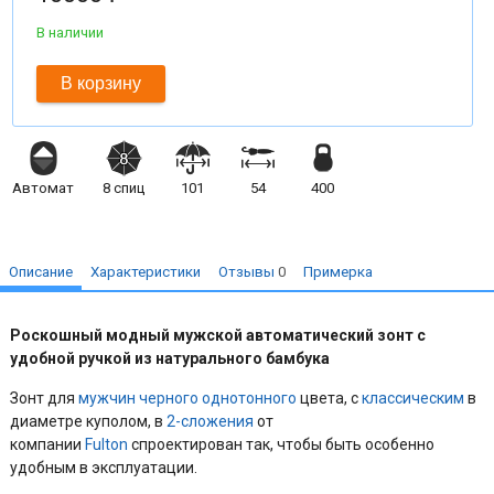
В наличии
В корзину
Автомат
8
спиц
101
54
400
Описание
Характеристики
Отзывы
0
Примерка
Роскошный модный мужской автоматический зонт с
удобной ручкой из натурального бамбука
Зонт для
мужчин
черного
однотонного
цвета, с
классическим
в
диаметре куполом, в
2-сложения
от
компании
Fulton
спроектирован так, чтобы быть особенно
удобным в эксплуатации.