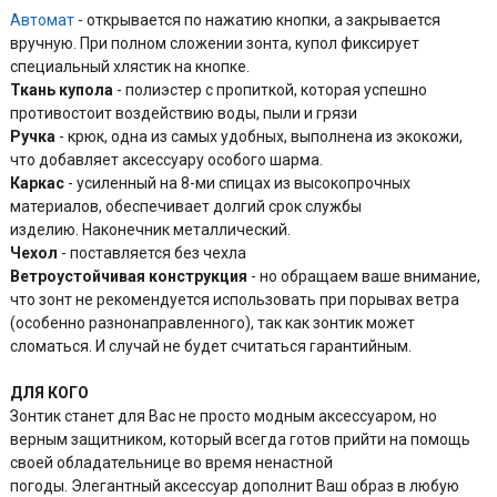
Автомат
- открывается по нажатию кнопки, а закрывается
вручную. При полном сложении зонта, купол фиксирует
специальный хлястик на кнопке.
Ткань купола
- полиэстер с пропиткой, которая успешно
противостоит воздействию воды, пыли и грязи
Ручка
- крюк, одна из самых удобных, выполнена из экокожи,
что добавляет аксессуару особого шарма.
Каркас
- усиленный на 8-ми спицах из высокопрочных
материалов, обеспечивает долгий срок службы
изделию. Наконечник металлический.
Чехол
- поставляется без чехла
Ветроустойчивая конструкция
- но обращаем ваше внимание,
что зонт не рекомендуется использовать при порывах ветра
(особенно разнонаправленного), так как зонтик может
сломаться. И случай не будет считаться гарантийным.
ДЛЯ КОГО
Зонтик станет для Вас не просто модным аксессуаром, но
верным защитником, который всегда готов прийти на помощь
своей обладательнице во время ненастной
погоды. Элегантный аксессуар дополнит Ваш образ в любую