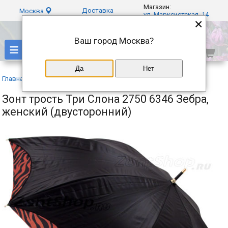
Магазин:
Доставка
Москва
ул. Марксистская, 14
×
Ваш город
Москва
?
≡
Да
Нет
Главная
»
Каталог
»
Три слона
»
Зонт трость Три Слона 2750 6346 Зебра,
женский (двусторонний)