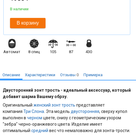
В наличии
В корзину
Автомат
8
спиц
105
87
430
Описание
Характеристики
Отзывы
0
Примерка
Двусторонний
зонт трость - идеальный аксессуар, который
добавит шарма Вашему обрзу.
Оригинальный
женский
зонт трость
представляет
компания
Три Слона
. Эта модель
двусторонняя
, сверху купол
выполнен в
черном
цвете, снизу с геометрическим узором
"зебра" черно-оранжевого цвета. Изделие имеет
оптимальный
средний
вес что немаловажно для зонта-трости.