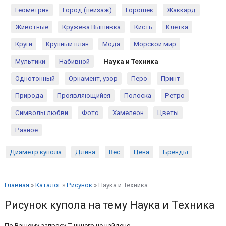
Геометрия
Город (пейзаж)
Горошек
Жаккард
Животные
Кружева Вышивка
Кисть
Клетка
Круги
Крупный план
Мода
Морской мир
Мультики
Набивной
Наука и Техника
Однотонный
Орнамент, узор
Перо
Принт
Природа
Проявляющийся
Полоска
Ретро
Символы любви
Фото
Хамелеон
Цветы
Разное
Диаметр купола
Длина
Вес
Цена
Бренды
Главная
»
Каталог
»
Рисунок
»
Наука и Техника
Рисунок купола на тему Наука и Техника
По Вашему запросу "" ничего не найдено.