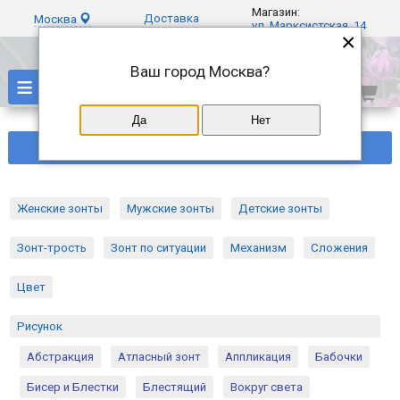
Магазин:
Доставка
Москва
ул. Марксистская, 14
×
Ваш город
Москва
?
≡
Да
Нет
Фильтры
Женские зонты
Мужские зонты
Детские зонты
Зонт-трость
Зонт по ситуации
Механизм
Сложения
Цвет
Рисунок
Абстракция
Атласный зонт
Аппликация
Бабочки
Бисер и Блестки
Блестящий
Вокруг света