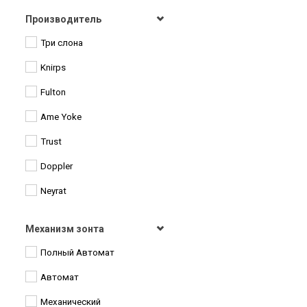
Производитель
Три слона
Knirps
Fulton
Ame Yoke
Trust
Doppler
Neyrat
Pierre Vaux
Механизм зонта
Airton
Полный Автомат
Amico
Автомат
ArtRain
Механический