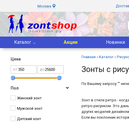
Доста
Москва
Каталог
Акции
Новинки
Главная
»
Каталог
»
Рисун
Цена
Зонты с рис
от
до
По Вашему запросу "" ниче
Пол
Женский зонт
Зонт в стиле ретро - ког
ретро-рисунком. Это дань
Мужской зонт
других моделей дизайном
Если вы поклонник истори
Детский зонт