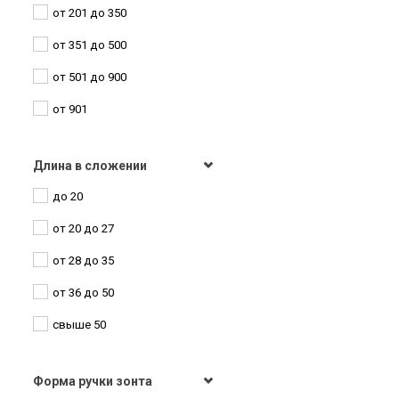
от 201 до 350
Полоса
от 351 до 500
Прикольно
от 501 до 900
Природа
от 901
Птицы
Радуга
Длина в сложении
Рисунок
до 20
Розы
от 20 до 27
Рюши
от 28 до 35
Санкт-Петербург
от 36 до 50
Сектор
свыше 50
Сердечки
Форма ручки зонта
Сказки