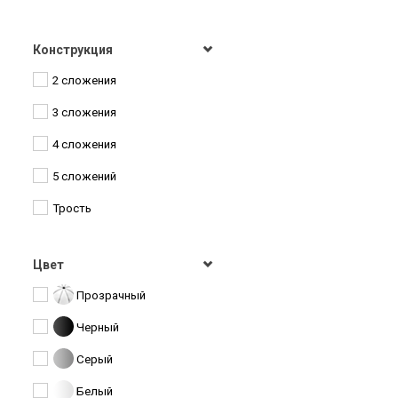
Bugatti
Cath Kidston
Конструкция
Chaju
2 сложения
DAIS
3 сложения
Derby
4 сложения
DripDrop
5 сложений
H.DUE.O
Трость
Henry Backer
Цвет
Kobold
Прозрачный
Lamberti
Черный
Lantana
Серый
Lulu Guinness
Белый
Magic Rain