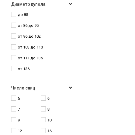
Бежевый
Диаметр купола
Unipro
Витраж
до 85
Серебристый
Vento
Геометрия
от 86 до 95
Золотой
Zest
Город
от 96 до 102
Мультиколор
Горошины
от 103 до 110
Разноцветный
Градация цвета
от 111 до 135
Графика
от 136
Домики
Животные
Число спиц
Звезды
5
6
Игрушки
7
8
Кант
9
10
Клетка
12
16