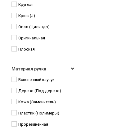
Круглая
Спорт
Крюк (J)
Узоры
Овал (Цилиндр)
Узоры графика
Оригинальная
Цветы
Плоская
Цветы Узоры
Цепочка
Материал ручки
Вспененный каучук
Дерево (Под дерево)
Кожа (Заменитель)
Пластик (Полимеры)
Прорезиненная