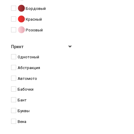
Бордовый
MIZU
Красный
Monsoon
Розовый
Morris & Co
Сиреневый
NeX
Принт
Фиолетовый
Oasis
Однотоный
Синий
Prize
Абстракция
Светло-синий
River
Автомото
Зеленый
S.ANCLA
Бабочки
Светло-зеленый
Selino
Бант
Желтый
Style
Буквы
Оранжевый
Susino
Вена
Коричневый
Torm
Венеция