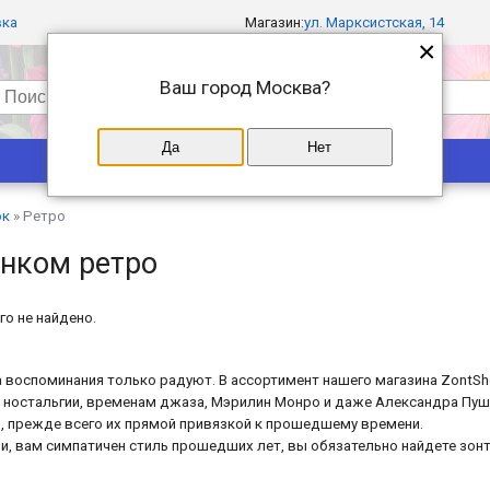
вка
Магазин:
ул. Марксистская, 14
×
Ваш город
Москва
?
Да
Нет
Популярные
Магазины
ок
»
Ретро
унком ретро
го не найдено.
да воспоминания только радуют. В ассортимент нашего магазина ZontS
 ностальгии, временам джаза, Мэрилин Монро и даже Александра Пушк
, прежде всего их прямой привязкой к прошедшему времени.
и, вам симпатичен стиль прошедших лет, вы обязательно найдете зонт