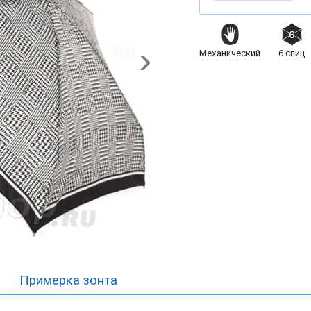
Механический
6
спиц
Примерка
зонта