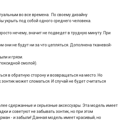
туальным во все времена.
По своему дизайну
бы укрыть под собой одного среднего человека.
росто нечему, значит не подведет в трудную минуту. При
м они не будут ни за что цепляться. Дополнена тканевой-
ыли и грязи.
эпоксидной смолой).
ься в обратную сторону и возвращаться на место. Но
 зонтик может сломаться. И случай не будет считаться
олее сдержанные и серьезные аксессуары. Эта модель имеет
ки и советуют не забывать зонтик, но при этом
рман - и забыли! Данная модель имеет красивый, но