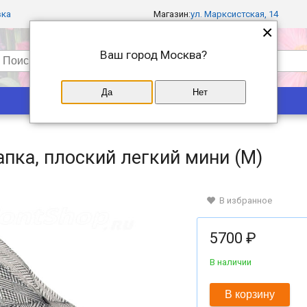
вка
Магазин:
ул. Марксистская, 14
×
Ваш город
Москва
?
Да
Нет
Популярные
Магазины
лапка, плоский легкий мини (M)
В избранное
5700 ₽
В наличии
В корзину