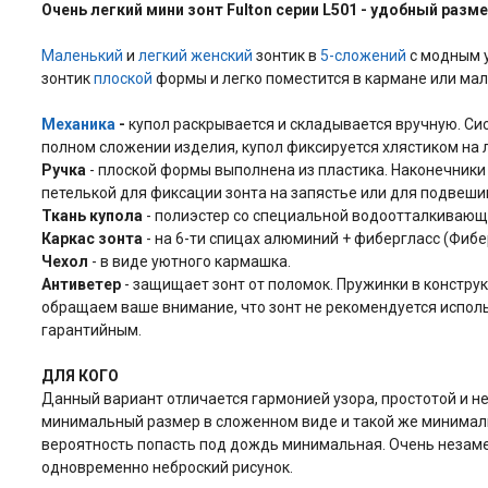
Очень легкий мини зонт Fulton серии L501 - удобный разм
Маленький
и
легкий
женский
зонтик в
5-сложений
с модным 
зонтик
плоской
формы и легко поместится в кармане или мал
Механика
-
купол раскрывается и складывается вручную. Сис
полном сложении изделия, купол фиксируется хлястиком на 
Ручка
- плоской формы выполнена из пластика. Наконечники 
петелькой для фиксации зонта на запястье или для подвеш
Ткань купола
- полиэстер со специальной водоотталкивающе
Каркас зонта
- на 6-ти спицах алюминий + фибергласс (Фибe
Чехол
- в виде уютного кармашка.
Антиветер
- защищает зонт от поломок. Пружинки в констру
обращаем ваше внимание, что зонт не рекомендуется использ
гарантийным.
ДЛЯ КОГО
Данный вариант отличается гармонией узора, простотой и 
минимальный размер в сложенном виде и такой же минимальн
вероятность попасть под дождь минимальная. Очень незамен
одновременно неброский рисунок.