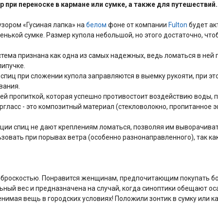
ер при переноске в кармане или сумке, а также для путешествий.
узором «Гусиная лапка» на
белом
фоне от компании
Fulton
будет ак
енькой сумке. Размер купола небольшой, но этого достаточно, что
тема признана как одна из самых надежных, ведь ломаться в ней п
липучке.
спиц при сложении купола заправляются в выемку рукояти, при это
ивания.
й пропиткой, которая успешно противостоит воздействию воды, п
pглacc - это композитный материал (стекловолокно, пропитанное 
кции спиц не дают креплениям ломаться, позволяя им выворачиват
овать при порывах ветра (особенно разнонаправленного), так как
неброскостью. Понравится женщинам, предпочитающим покупать б
ый вес и предназначена на случай, когда синоптики обещают осад
имая вещь в городских условиях! Положили зонтик в сумку или ка