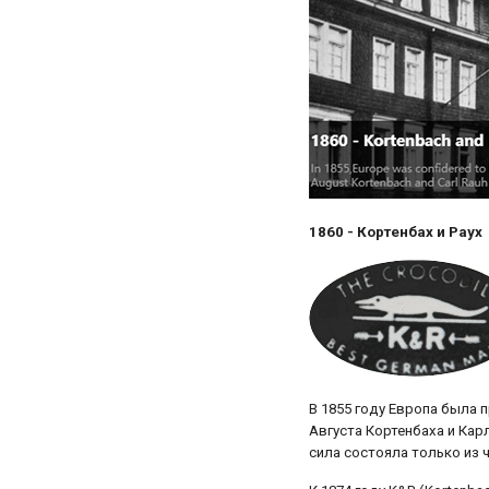
1860 - Кортенбах и Раух
В 1855 году Европа была
Августа Кортенбаха и Кар
сила состояла только из 