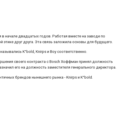
в начале двадцатых годов. Работая вместе на заводе по
й этике друг друга. Эта связь заложила основы для будущего.
назывались K°bold, Knirps и Boy соответственно.
вершения своего контракта с Bosch Хоффман принял должность
 назначил его на должность заместителя генерального директора.
тичных брендов нынешнего рынка - Knirps и K°bold.