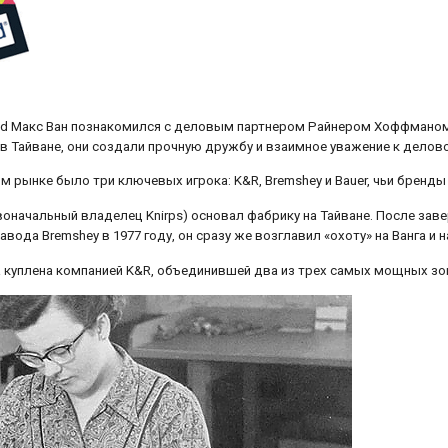
d Макс Ван познакомился с деловым партнером Райнером Хоффманом 
в Тайване, они создали прочную дружбу и взаимное уважение к делово
м рынке было три ключевых игрока: K&R, Bremshey и Bauer, чьи бренды 
рвоначальный владелец Knirps) основал фабрику на Тайване. После за
авода Bremshey в 1977 году, он сразу же возглавил «охоту» на Ванга и
а куплена компанией K&R, объединившей два из трех самых мощных зон