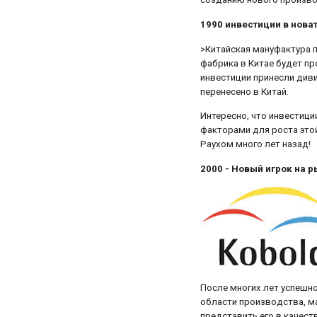
1990 инвестиции в нова
>Китайская мануфактура п
фабрика в Китае будет п
инвестиции принесли диви
перенесено в Китай.
Интересно, что инвестиц
факторами для роста это
Раухом много лет назад!
2000 - Новый игрок на 
После многих лет успешн
области производства, ма
представить его в качест