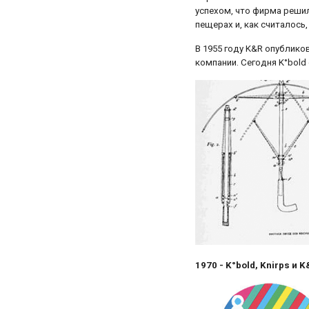
успехом, что фирма решил
пещерах и, как считалось
В 1955 году K&R опублик
компании. Сегодня K°bold
1970 - K°bold, Knirps и 