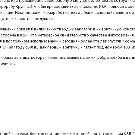
ach and Rauh) расширила свою рабочую силу до более чем 70 сотрудник
прорабу Круппса), чтобы присоединиться к команде K&R, принося с со
изации. Исследования и разработки всегда были основной ценностью 
ства и качества продукции.
лучшений привел к включению твердых заклепок в их зонтичную констр
строена в K&R. Это интересное свидетельство качества изготовления,
в постоянном использовании и сегодня - более ста лет спустя! К сожа
. В 1897 году был выдан первый зонтичный патент под номером 100186
я рама зонтика, которая имеет железные палочки, ребра изгиба и валы
еличена.
d
одной из самых быстро продаваемых моделей зонтов компании K&R, "