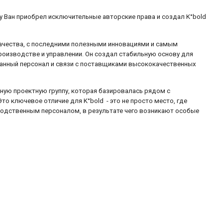
оду Ван приобрел исключительные авторские права и создал K°bold
 качества, с последними полезными инновациями и самым
роизводстве и управлении. Он создал стабильную основу для
анный персонал и связи с поставщиками высококачественных
дную проектную группу, которая базировалась рядом с
о ключевое отличие для K°bold - это не просто место, где
одственным персоналом, в результате чего возникают особые