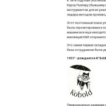
К 1874 году K&R (Kortenb
Карлу Пьеперу (бывшему 
инструментов для их реал
лидера методов производ
Этот постоянный поиск у
была спроектирована и по
машина все еще находится 
инноваций K&R сохранился
Это самая первая складна
база сотрудников была ув
1937 - рождается K°bol
Первоначально название 