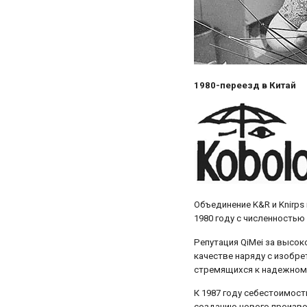
1980-переезд в Китай
Объединение K&R и Knirps
1980 году с численность
Репутация QiMei за высок
качестве наряду с изобр
стремящихся к надежному
К 1987 году себестоимост
созданию нового произво