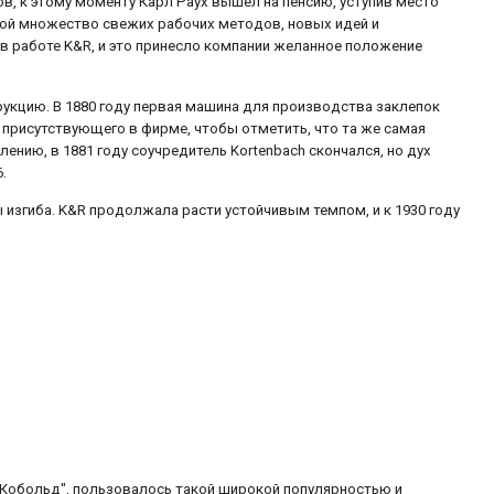
ов, к этому моменту Карл Раух вышел на пенсию, уступив место
бой множество свежих рабочих методов, новых идей и
в работе K&R, и это принесло компании желанное положение
укцию. В 1880 году первая машина для производства заклепок
 присутствующего в фирме, чтобы отметить, что та же самая
лению, в 1881 году соучредитель Kortenbach скончался, но дух
.
 изгиба. K&R продолжала расти устойчивым темпом, и к 1930 году
Кобольд", пользовалось такой широкой популярностью и