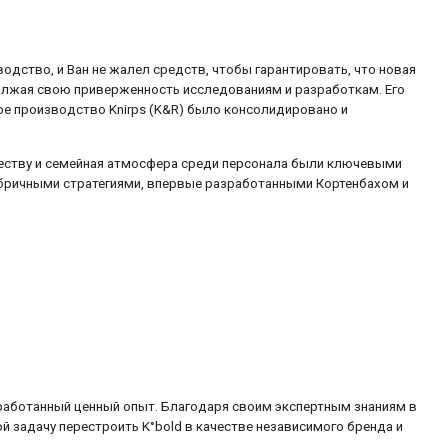
одство, и Ван не жалел средств, чтобы гарантировать, что новая
олжая свою приверженность исследованиям и разработкам. Его
вое производство Knirps (K&R) было консолидировано и
ачеству и семейная атмосфера среди персонала были ключевыми
абричными стратегиями, впервые разработанными Кортенбахом и
работанный ценный опыт. Благодаря своим экспертным знаниям в
й задачу перестроить K°bold в качестве независимого бренда и