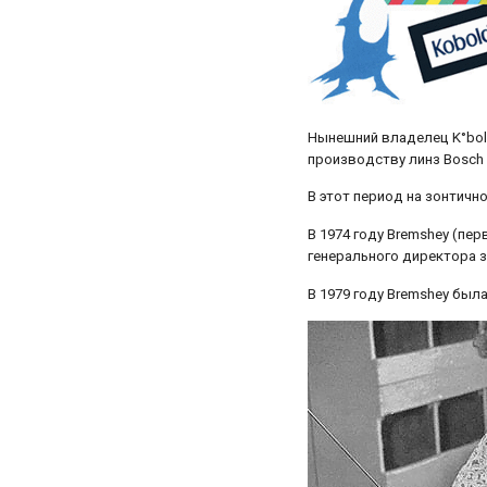
Нынешний владелец K°bol
производству линз Bosch 
В этот период на зонтично
В 1974 году Bremshey (пе
генерального директора з
В 1979 году Bremshey был