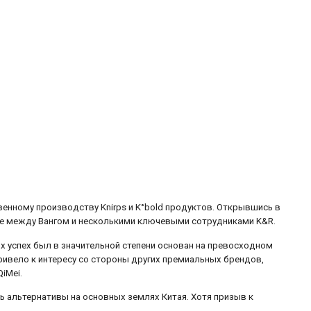
венному производству Knirps и K°bold продуктов. Открывшись в
тве между Вангом и несколькими ключевыми сотрудниками K&R.
х успех был в значительной степени основан на превосходном
ривело к интересу со стороны других премиальных брендов,
iMei.
ть альтернативы на основных землях Китая. Хотя призыв к