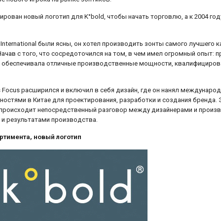
рирован новый логотип для K°bold, чтобы начать торговлю, а к 2004 г
 International были ясны, он хотел производить зонты самого лучшего
чав с того, что сосредоточился на том, в чем имел огромный опыт: п
я обеспечивала отличные производственные мощности, квалифициров
's Focus расширился и включил в себя дизайн, где он нанял междунаро
тями в Китае для проектирования, разработки и создания бренда. Эт
 происходит непосредственный разговор между дизайнерами и произв
и результатами производства.
ртимента, новый логотип