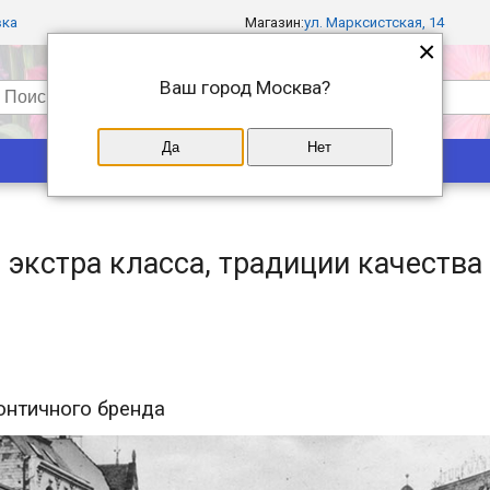
вка
Магазин:
ул. Марксистская, 14
×
Ваш город
Москва
?
Да
Нет
Популярные
Магазины
т экстра класса, традиции качеств
зонтичного бренда