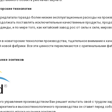
торские технологии
редлагала гораздо более низкие эксплуатационные расходы на произв
родолжать поставлять исключительные качественные продукты, прод
денды, и по мере того, как китайский завод рос от силы к силе, миро
ии в новаторские технологии производства, тщательное внимание к к
й новой фабрики. Все эти ценности перекликаются с оригинальными ф
рынке зонтиков
ого управления производством Ван решает испытать свой с трудом за
ркетинга и высокотехнологичного производства он ставит перед собо
ве нового игрока на рынке зонтиков.