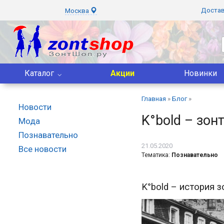
Доста
Москва
Каталог
Акции
Новинки
Главная
»
Блог
»
Новости
K°bold – зон
Мода
Познавательно
21.05.2020
Все новости
Тематика:
Познавательно
K°bold – история 