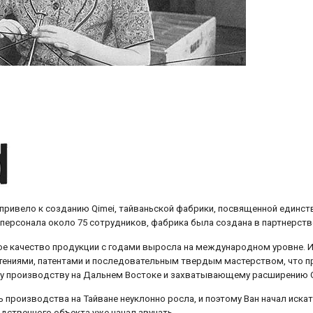
 привело к созданию Qimei, тайваньской фабрики, посвященной единст
ю персонала около 75 сотрудников, фабрика была создана в партнерс
ое качество продукции с годами выросла на международном уровне. И
етениями, патентами и последовательным твердым мастерством, что п
 производству на Дальнем Востоке и захватывающему расширению Q
ь производства на Тайване неуклонно росла, и поэтому Ван начал иска
дственного объекта уже начал звучать.