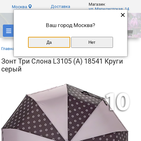
Магазин:
Доставка
Москва
ул. Марксистская, 14
×
Ваш город
Москва
?
≡
Да
Нет
Главная
»
Каталог
»
Три слона
»
Зонт Три Слона L3105 (A) 18541 Круги
серый