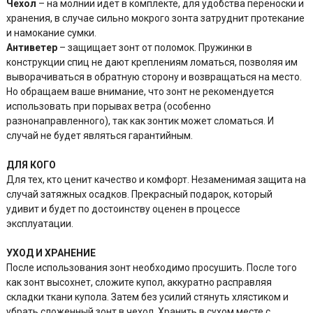
Чехол
– на молнии идет в комплекте, для удобства переноски и
хранения, в случае сильно мокрого зонта затруднит протекание
и намокание сумки.
Антиветер
– защищает зонт от поломок. Пружинки в
конструкции спиц не дают креплениям ломаться, позволяя им
выворачиваться в обратную сторону и возвращаться на место.
Но обращаем ваше внимание, что зонт не рекомендуется
использовать при порывах ветра (особенно
разнонаправленного), так как зонтик может сломаться. И
случай не будет являться гарантийным.
ДЛЯ КОГО
Для тех, кто ценит качество и комфорт. Незаменимая защита на
случай затяжных осадков. Прекрасный подарок, который
удивит и будет по достоинству оценен в процессе
эксплуатации.
УХОД И ХРАНЕНИЕ
После использования зонт необходимо просушить. После того
как зонт высохнет, сложите купол, аккуратно расправляя
складки ткани купола. Затем без усилий стянуть хлястиком и
убрать сложенный зонт в чехол. Хранить в сухом месте с