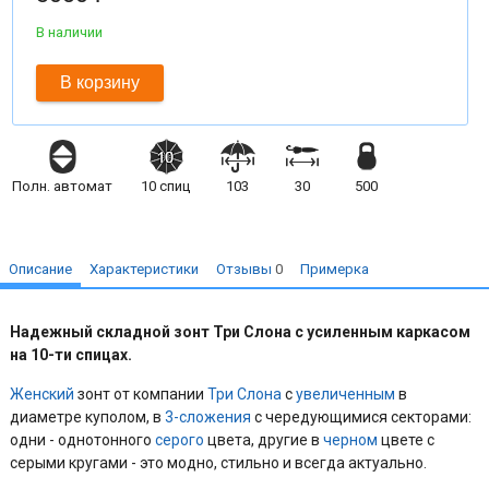
В наличии
В корзину
Полн. автомат
10
спиц
103
30
500
Описание
Характеристики
Отзывы
0
Примерка
Надежный складной зонт Три Слона с усиленным каркасом
на 10-ти спицах.
Женский
зонт от компании
Три Слона
с
увеличенным
в
диаметре куполом, в
3-сложения
с чередующимися секторами:
одни - однотонного
серого
цвета, другие в
черном
цвете с
серыми кругами - это модно, стильно и всегда актуально.