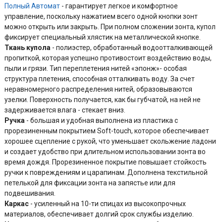
Полный Автомат
- гарантирует легкое и комфортное
управление, поскольку нажатием всего одной кнопки зонт
можно открыть или закрыть. При полном сложении зонта, купол
фиксирует специальный хлястик на металлической кнопке.
Ткань купола
- полиэстер, обработанный водоотталкивающей
пропиткой, которая успешно противостоит воздействию воды,
пыли и грязи. Тип переплетения нитей «эпонж»- особая
структура плетения, способная отталкивать воду. За счет
неравномерного распределения нитей, образовываются
узелки. Поверхность получается, как бы губчатой, на ней не
задерживается влага - стекает вниз.
Ручка
- большая и удобная выполнена из пластика с
прорезиненным покрытием Soft-touch, которое обеспечивает
хорошее сцепление с рукой, что уменьшает скольжение ладони
и создает удобство при длительном использовании зонта во
время дождя. Прорезиненное покрытие повышает стойкость
ручки к повреждениям и царапинам. Дополнена текстильной
петелькой для фиксации зонта на запястье или для
подвешивания.
Каркас
- усиленный на 10-ти спицах из высокопрочных
материалов, обеспечивает долгий срок службы изделию.