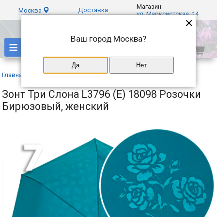
Магазин:
Доставка
Москва
ул. Марксистская, 14
×
Ваш город
Москва
?
≡
Да
Нет
Главная
»
Каталог
»
Три слона
»
Зонт Три Слона L3796 (E) 18098 Розочки
Бирюзовый, женский