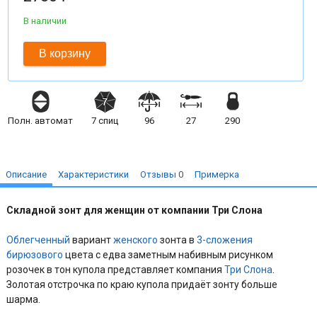
В наличии
В корзину
Полн. автомат
7
спиц
96
27
290
Описание
Характеристики
Отзывы
0
Примерка
Складной зонт для женщин от компании Три Слона
Облегченный
вариант
женского
зонта в
3-сложения
бирюзового
цвета с едва заметным набивным рисунком
розочек в тон купола представляет компания
Три Слона
.
Золотая отстрочка по краю купола придаёт зонту больше
шарма.