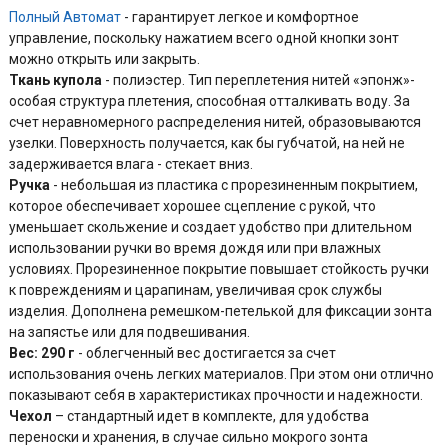
Полный Автомат
- гарантирует легкое и комфортное
управление, поскольку нажатием всего одной кнопки зонт
можно открыть или закрыть.
Ткань купола
- полиэстер. Тип переплетения нитей «эпонж»-
особая структура плетения, способная отталкивать воду. За
счет неравномерного распределения нитей, образовываются
узелки. Поверхность получается, как бы губчатой, на ней не
задерживается влага - стекает вниз.
Ручка
- небольшая из пластика с прорезиненным покрытием,
которое обеспечивает хорошее сцепление с рукой, что
уменьшает скольжение и создает удобство при длительном
использовании ручки во время дождя или при влажных
условиях. Прорезиненное покрытие повышает стойкость ручки
к повреждениям и царапинам, увеличивая срок службы
изделия. Дополнена ремешком-петелькой для фиксации зонта
на запястье или для подвешивания.
Вес: 290 г
- облегченный вес достигается за счет
использования очень легких материалов. При этом они отлично
показывают себя в характеристиках прочности и надежности.
Чехол
– стандартный идет в комплекте, для удобства
переноски и хранения, в случае сильно мокрого зонта