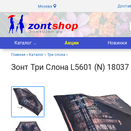
Доста
Москва
Каталог
Акции
Новинки
Главная
»
Каталог
»
Три слона
»
Зонт Три Слона L5601 (N) 18037