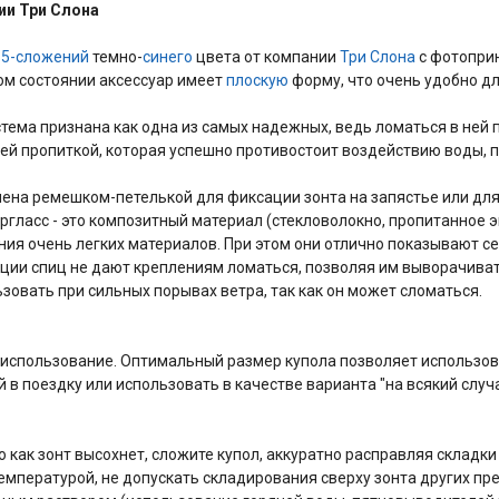
ии Три Слона
в
5-сложений
темно-
синего
цвета от компании
Три Слона
с фотоприн
ом состоянии аксессуар имеет
плоскую
форму, что очень удобно дл
тема признана как одна из самых надежных, ведь ломаться в ней п
 пропиткой, которая успешно противостоит воздействию воды, пыли
лнена ремешком-петелькой для фиксации зонта на запястье или дл
pглacc - это композитный материал (стекловолокно, пропитанное 
ния очень легких материалов. При этом они отлично показывают с
кции спиц не дают креплениям ломаться, позволяя им выворачиват
зовать при сильных порывах ветра, так как он может сломаться.
 использование. Оптимальный размер купола позволяет использова
 в поездку или использовать в качестве варианта "на всякий случ
как зонт высохнет, сложите купол, аккуратно расправляя складки 
температурой, не допускать складирования сверху зонта других пр