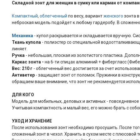
Складной зонт
для женщин
в сумку или карман от компан
Компактный
,
облегченный
по весу, вариант
женского
зонта 
неброская модель подойдет к любому гардеробу. В сложенн
Механика
- купол раскрывается и складывается вручную. Сис
Ткань купола
- полиэстер со специальной водоотталкивающей
линяет.
Ручка
- небольшая, плоская из золотистого пластика. Допо
Каркас зонта
-
на 6-ти спицах алюминий + фибергласс (Фибe
Вес: 210 г
- облегченный вес достигается за счет использова
Антиветер
- защищает зонт от поломок. Пружинки в констру
обращаем ваше внимание, что зонт не рекомендуется исполь
ДЛЯ КОГО
Модель для мобильных, деловых и активных - повседневное
Учитывая компактность и малый вес, его можно брать с собой
УХОД И ХРАНЕНИЕ
После использования зонт необходимо просушить. После того 
сложенный зонт в чехол. Хранить в сухом месте с плюсовой 