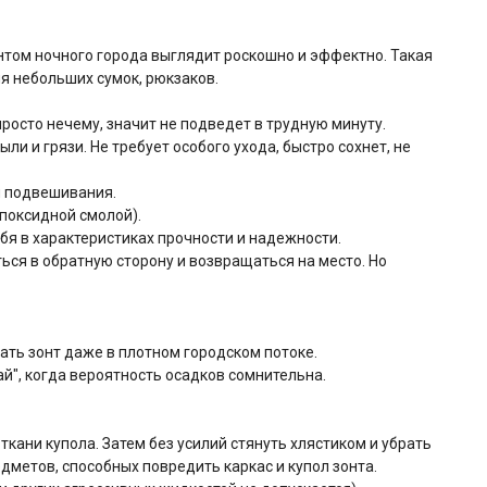
том ночного города выглядит роскошно и эффектно. Такая
я небольших сумок, рюкзаков.
росто нечему, значит не подведет в трудную минуту.
 и грязи. Не требует особого ухода, быстро сохнет, не
я подвешивания.
эпоксидной смолой).
ебя в характеристиках прочности и надежности.
ься в обратную сторону и возвращаться на место. Но
ть зонт даже в плотном городском потоке.
ай", когда вероятность осадков сомнительна.
ткани купола. Затем без усилий стянуть хлястиком и убрать
едметов, способных повредить каркас и купол зонта.