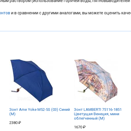
ным раствором (использование горячей воды, пятновыводителей и
онтов
и в сравнении с другими аналогами, вы можете оценить каче
Зонт Ame Yoke M52-5S (03) Синий
Зонт LAMBERTI 75116-1851
(M)
Цветущая Венеция, мини
облегченный (M)
2380 ₽
1670 ₽