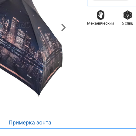
Механический
6
спиц
Примерка
зонта