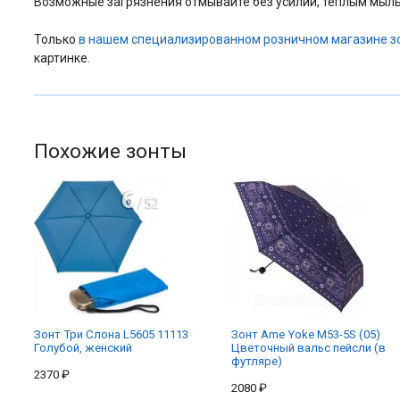
Возможные загрязнения отмывайте без усилий, теплым мыль
Только
в нашем специализированном розничном магазине з
картинке.
Похожие зонты
Зонт Три Слона L5605 11113
Зонт Ame Yoke M53-5S (05)
Голубой, женский
Цветочный вальс пейсли (в
футляре)
2370 ₽
2080 ₽