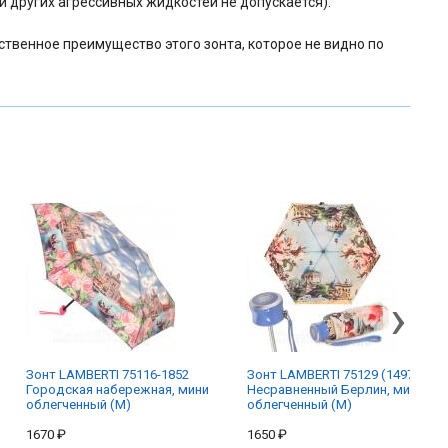
 других агрессивных жидкостей не допускается).
ственное преимущество этого зонта, которое не видно по
›
Зонт LAMBERTI 75116-1852
Зонт LAMBERTI 75129 (14978)
Городская набережная, мини
Несравненный Берлин, мини
облегченный (M)
облегченный (M)
1670 ₽
1650 ₽