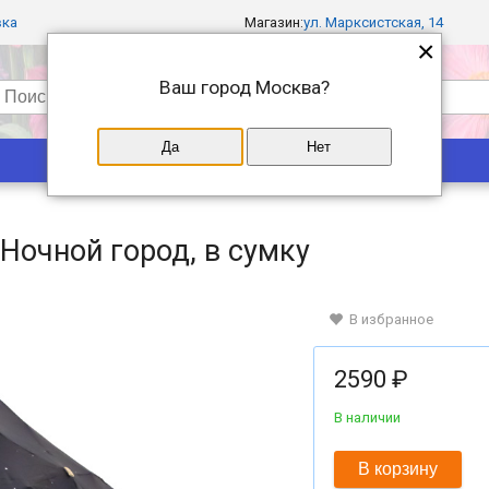
вка
Магазин:
ул. Марксистская, 14
×
Ваш город
Москва
?
Да
Нет
Популярные
Магазины
 Ночной город, в сумку
В избранное
2590 ₽
В наличии
В корзину