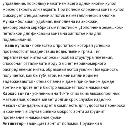
управление, поскольку нажатием всего одной кнопки купол
можно открыть или закрыть. При полном сложении зонта, купол
фиксирует специальный хлястик на металлической кнопке.
Ручка
-
большая, удобная, выполнена из экокожи,
декорирована серебристым пластиком. Дополнена ремешком-
петелькой для фиксации зонта на запястье или для
подвешивания.
Ткань купола
- полиэстер с пропиткой, которая успешно
противостоит воздействию воды, пыли и грязи. Тип
переплетения нитей «эпонж»- особая структура плетения,
способная отталкивать воду. За счет неравномерного
распределения нитей, образовываются узелки. Поверхность
получается, как бы губчатой, на ней капли воды не
задерживаются - стекают вниз и даже при сильном дожде
зонтик не протечет и быстро высохнет после намокания.
Каркас зонта
- усиленный на 10-ти спицах из высокопрочных
материалов, обеспечивает долгий срок службы изделию.
Чехол
- стандартный идет в комплекте, для удобства переноски
и хранения, в случае сильно мокрого зонта затруднит
протекание и намокание сумки.
Антиветер
- защищает зонт от поломок. Пружинки в