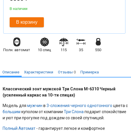
В наличии
В корзину
Полн. автомат
10
спиц
115
35
550
Описание
Характеристики
Отзывы
0
Примерка
Классический зонт мужской Три Слона M-6310 Черный
(усиленный каркас на 10-ти спицах)
Модель для
мужчин
в
3-сложения
черного
однотонного
цвета с
большим
куполом от компании
Три Слона
подарит спокойствие
и уют при прогулке под дождем со своей спутницей.
Полный Автомат
- гарантирует легкое и комфортное