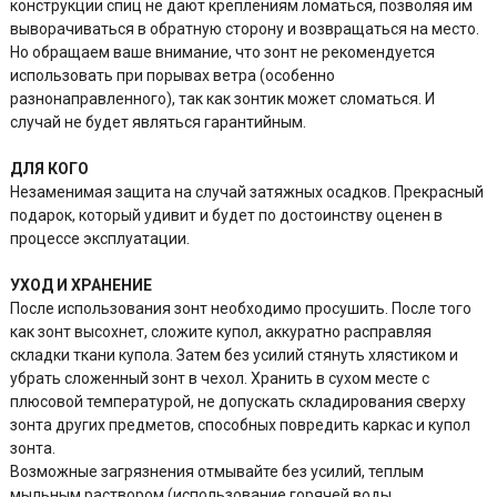
конструкции спиц не дают креплениям ломаться, позволяя им
выворачиваться в обратную сторону и возвращаться на место.
Но обращаем ваше внимание, что зонт не рекомендуется
использовать при порывах ветра (особенно
разнонаправленного), так как зонтик может сломаться. И
случай не будет являться гарантийным.
ДЛЯ КОГО
Незаменимая защита на случай затяжных осадков. Прекрасный
подарок, который удивит и будет по достоинству оценен в
процессе эксплуатации.
УХОД И ХРАНЕНИЕ
После использования зонт необходимо просушить. После того
как зонт высохнет, сложите купол, аккуратно расправляя
складки ткани купола. Затем без усилий стянуть хлястиком и
убрать сложенный зонт в чехол. Хранить в сухом месте с
плюсовой температурой, не допускать складирования сверху
зонта других предметов, способных повредить каркас и купол
зонта.
Возможные загрязнения отмывайте без усилий, теплым
мыльным раствором (использование горячей воды,