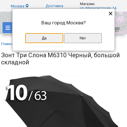
Магазин:
Доставка
Москва
ул. Марксистская, 14
×
Ваш город
Москва
?
≡
Да
Нет
Главная
»
Каталог
»
Три слона
»
Зонт Три Слона M6310 Черный, большой
складной