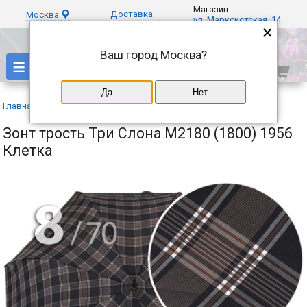
Магазин:
Доставка
Москва
ул. Марксистская, 14
×
Ваш город
Москва
?
≡
Да
Нет
Главная
»
Каталог
»
Три слона
»
Зонт трость Три Слона M2180 (1800) 1956
Клетка