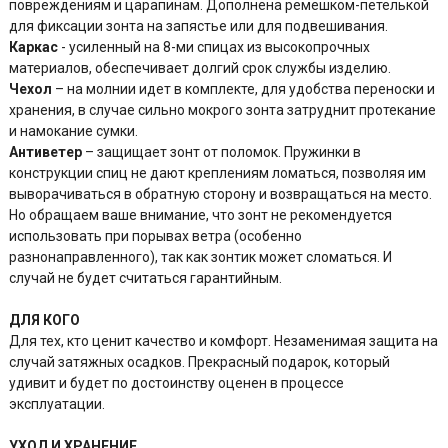
повреждениям и царапинам. Дополнена ремешком-петелькой
для фиксации зонта на запястье или для подвешивания.
Каркас
- усиленный на 8-ми спицах из высокопрочных
материалов, обеспечивает долгий срок службы изделию.
Чехол
– на молнии идет в комплекте, для удобства переноски и
хранения, в случае сильно мокрого зонта затруднит протекание
и намокание сумки.
Антиветер
– защищает зонт от поломок. Пружинки в
конструкции спиц не дают креплениям ломаться, позволяя им
выворачиваться в обратную сторону и возвращаться на место.
Но обращаем ваше внимание, что зонт не рекомендуется
использовать при порывах ветра (особенно
разнонаправленного), так как зонтик может сломаться. И
случай не будет считаться гарантийным.
ДЛЯ КОГО
Для тех, кто ценит качество и комфорт. Незаменимая защита на
случай затяжных осадков. Прекрасный подарок, который
удивит и будет по достоинству оценен в процессе
эксплуатации.
УХОД И ХРАНЕНИЕ