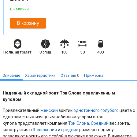
В наличии
В корзину
Полн. автомат
8
спиц
103
30
400
Описание
Характеристики
Отзывы
0
Примерка
Надежный складной зонт Три Слона с увеличенным
куполом.
Привлекательный
женский
зонтик
однотонного
голубого
цвета с
едва заметным изящным набивным узором в тон
купола представляет компания
Три Слона
.
Средний
вес зонта,
конструкция в
3-сложения
и
средние
размеры в длину
позволяют носить его с собой в рюкзаке или сумке. В диаметре