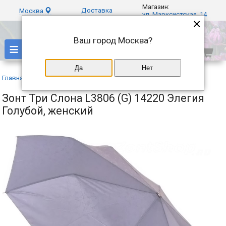
Магазин:
Доставка
Москва
ул. Марксистская, 14
×
Ваш город
Москва
?
≡
Да
Нет
Главная
»
Каталог
»
Три слона
»
Зонт Три Слона L3806 (G) 14220 Элегия
Голубой, женский