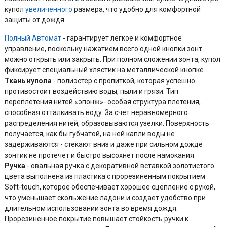
купол
увеличенного
размера, что удобно для комфортной
защиты от дождя.
Полный Автомат
- гарантирует легкое и комфортное
управление, поскольку нажатием всего одной кнопки зонт
можно открыть или закрыть. При полном сложении зонта, купол
фиксирует специальный хлястик на металлической кнопке.
Ткань купола
- полиэстер с пропиткой, которая успешно
противостоит воздействию воды, пыли и грязи. Тип
переплетения нитей «эпонж»- особая структура плетения,
способная отталкивать воду. За счет неравномерного
распределения нитей, образовываются узелки. Поверхность
получается, как бы губчатой, на ней капли воды не
задерживаются - стекают вниз и даже при сильном дожде
зонтик не протечет и быстро высохнет после намокания.
Ручка
- овальная ручка с декоративной вставкой золотистого
цвета выполнена из пластика с прорезиненным покрытием
Soft-touch, которое обеспечивает хорошее сцепление с рукой,
что уменьшает скольжение ладони и создает удобство при
длительном использовании зонта во время дождя.
Прорезиненное покрытие повышает стойкость ручки к