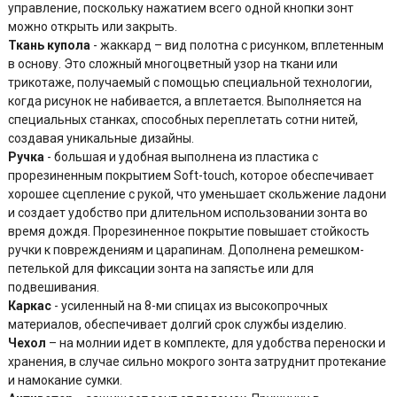
управление, поскольку нажатием всего одной кнопки зонт
можно открыть или закрыть.
Ткань купола
- жаккард – вид полотна с рисунком, вплетенным
в основу. Это сложный многоцветный узор на ткани или
трикотаже, получаемый с помощью специальной технологии,
когда рисунок не набивается, а вплетается. Выполняется на
специальных станках, способных переплетать сотни нитей,
создавая уникальные дизайны.
Ручка
- большая и удобная выполнена из пластика с
прорезиненным покрытием Soft-touch, которое обеспечивает
хорошее сцепление с рукой, что уменьшает скольжение ладони
и создает удобство при длительном использовании зонта во
время дождя. Прорезиненное покрытие повышает стойкость
ручки к повреждениям и царапинам. Дополнена ремешком-
петелькой для фиксации зонта на запястье или для
подвешивания.
Каркас
- усиленный на 8-ми спицах из высокопрочных
материалов, обеспечивает долгий срок службы изделию.
Чехол
– на молнии идет в комплекте, для удобства переноски и
хранения, в случае сильно мокрого зонта затруднит протекание
и намокание сумки.