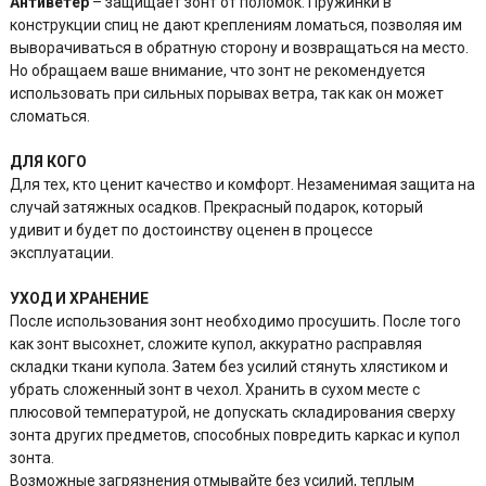
Антиветер
– защищает зонт от поломок. Пружинки в
конструкции спиц не дают креплениям ломаться, позволяя им
выворачиваться в обратную сторону и возвращаться на место.
Но обращаем ваше внимание, что зонт не рекомендуется
использовать при сильных порывах ветра, так как он может
сломаться.
ДЛЯ КОГО
Для тех, кто ценит качество и комфорт. Незаменимая защита на
случай затяжных осадков. Прекрасный подарок, который
удивит и будет по достоинству оценен в процессе
эксплуатации.
УХОД И ХРАНЕНИЕ
После использования зонт необходимо просушить. После того
как зонт высохнет, сложите купол, аккуратно расправляя
складки ткани купола. Затем без усилий стянуть хлястиком и
убрать сложенный зонт в чехол. Хранить в сухом месте с
плюсовой температурой, не допускать складирования сверху
зонта других предметов, способных повредить каркас и купол
зонта.
Возможные загрязнения отмывайте без усилий, теплым