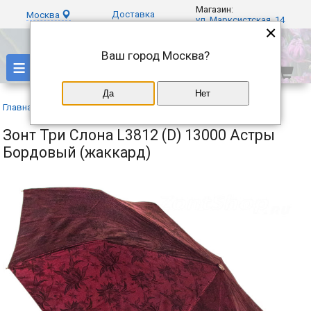
Магазин:
Доставка
Москва
ул. Марксистская, 14
×
Ваш город
Москва
?
≡
Да
Нет
Главная
»
Каталог
»
Три слона
»
Зонт Три Слона L3812 (D) 13000 Астры
Бордовый (жаккард)