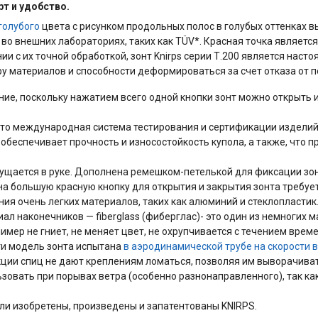
т и удобство.
голубого
цвета с рисунком продольных полос в голубых оттенках 
 во внешних лабораториях, таких как TÜV*. Красная точка являетс
и с их точной обработкой, зонт Knirps серии Т.200 является наст
у материалов и способности деформироваться за счет отказа от 
ние, поскольку нажатием всего одной кнопки зонт можно открыть 
это международная система тестирования и сертификации изделий
обеспечивает прочность и износостойкость купола, а также, что п
щущается в руке. Дополнена ремешком-петелькой для фиксации зон
на большую красную кнопку для открытия и закрытия зонта требуе
ния очень легких материалов, таких как алюминий и стеклопластик
л наконечников — fiberglass (фиберглас)- это один из немногих 
имер не гниет, не меняет цвет, не охрупчивается с течением врем
ти модель зонта испытана
в аэродинамической трубе
на скорости 
кции спиц не дают креплениям ломаться, позволяя им выворачиват
овать при порывах ветра (особенно разнонаправленного), так как
и изобретены, произведены и запатентованы KNIRPS.