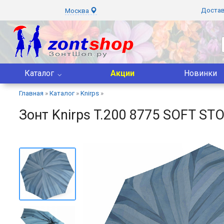
Доста
Москва
Каталог
Акции
Новинки
Главная
»
Каталог
»
Knirps
»
Зонт Knirps T.200 8775 SOFT ST