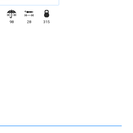
98
28
315