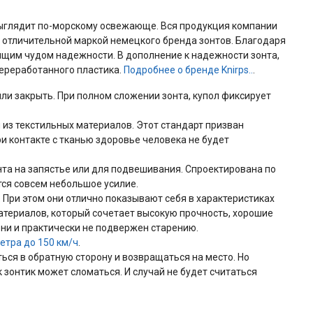
выглядит по-морскому освежающе. Вся продукция компании
я отличительной маркой немецкого бренда зонтов. Благодаря
оящим чудом надежности. В дополнение к надежности зонта,
переработанного пластика.
Подробнее о бренде Knirps..
.
или закрыть. При полном сложении зонта, купол фиксирует
 из текстильных материалов. Этот стандарт призван
ри контакте с тканью здоровье человека не будет
та на запястье или для подвешивания. Спроектирована по
тся совсем небольшое усилие.
. При этом они отлично показывают себя в характеристиках
материалов, который сочетает высокую прочность, хорошие
ени и практически не подвержен старению.
ветра до 150 км/ч
.
ься в обратную сторону и возвращаться на место. Но
 зонтик может сломаться. И случай не будет считаться