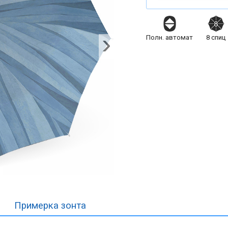
Полн. автомат
8
спиц
Примерка
зонта