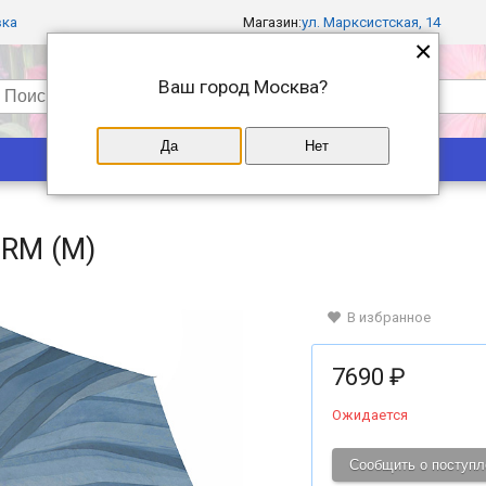
вка
Магазин:
ул. Марксистская, 14
×
Ваш город
Москва
?
Да
Нет
Популярные
Магазины
ORM (M)
В избранное
7690 ₽
Ожидается
Сообщить о поступл