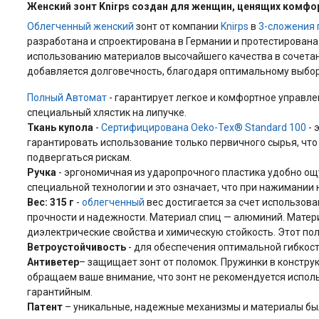
Женский зонт
Knirps
создан для женщин, ценящих комфор
Облегченный
женский
зонт от
компании
Knirps
в
3-сложения
разработана и спроектирована в Германии и протестирована
использованию материалов высочайшего качества в сочетани
добавляется долговечность, благодаря оптимальному выбор
Полный Автомат
- гарантирует легкое и комфортное управле
специальный хлястик на липучке.
Ткань купола
-
Сертифицирована Oeko-Tex® Standard 100
- 
гарантировать использование только первичного сырья, что 
подвергаться рискам.
Ручка
- эргономичная из ударопрочного пластика удобно о
специальной технологии и это означает, что при нажимании 
Вес: 315 г
-
облегченный
вес достигается за счет использова
прочности и надежности. Материал спиц — алюминий. Материа
диэлектрические свойства и химическую стойкость. Этот пол
Ветроустойчивость
- для обеспечения оптимальной гибкос
Антиветер
– защищает зонт от поломок. Пружинки в констру
обращаем ваше внимание, что зонт не рекомендуется использ
гарантийным.
Патент
– уникальные, надежные механизмы и материалы был