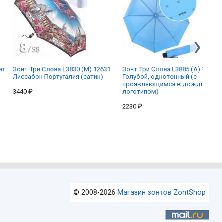
›
эт
Зонт Три Слона L3830 (M) 12631
Зонт Три Слона L3885 (A) 12901
Лиссабон Португалия (сатин)
Голубой, однотонный (с
проявляющимся в дождь
3440 ₽
логотипом)
2230 ₽
© 2008-2026
Магазин зонтов ZontShop