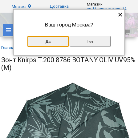
Магазин:
Доставка
Москва
ул. Марксистская, 14
×
Ваш город
Москва
?
≡
Да
Нет
Главная
»
Каталог
»
Knirps
»
Зонт Knirps T.200 8786 BOTANY OLIV UV95%
(M)