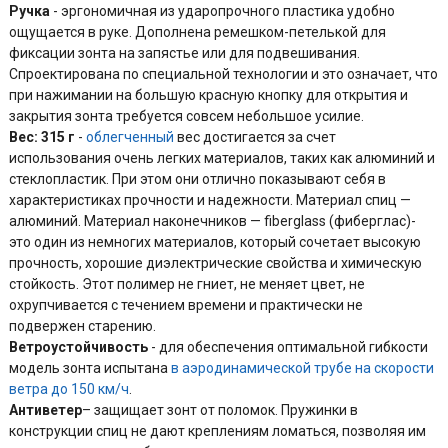
Ручка
- эргономичная из ударопрочного пластика удобно
ощущается в руке. Дополнена ремешком-петелькой для
фиксации зонта на запястье или для подвешивания.
Спроектирована по специальной технологии и это означает, что
при нажимании на большую красную кнопку для открытия и
закрытия зонта требуется совсем небольшое усилие.
Вес: 315 г
-
облегченный
вес достигается за счет
использования очень легких материалов, таких как алюминий и
стеклопластик. При этом они отлично показывают себя в
характеристиках прочности и надежности. Материал спиц —
алюминий. Материал наконечников — fiberglass (фиберглас)-
это один из немногих материалов, который сочетает высокую
прочность, хорошие диэлектрические свойства и химическую
стойкость. Этот полимер не гниет, не меняет цвет, не
охрупчивается с течением времени и практически не
подвержен старению.
Ветроустойчивость
- для обеспечения оптимальной гибкости
модель зонта испытана
в аэродинамической трубе
на скорости
ветра до 150 км/ч
.
Антиветер
– защищает зонт от поломок. Пружинки в
конструкции спиц не дают креплениям ломаться, позволяя им