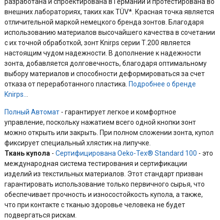
разработана и спроектирована в Германии и протестирована во
внешних лабораториях, таких как TÜV*. Красная точка является
отличительной маркой немецкого бренда зонтов. Благодаря
использованию материалов высочайшего качества в сочетании
с их точной обработкой, зонт Knirps серии Т.200 является
настоящим чудом надежности. В дополнение к надежности
зонта, добавляется долговечность, благодаря оптимальному
выбору материалов и способности деформироваться за счет
отказа от переработанного пластика.
Подробнее о бренде
Knirps..
.
Полный Автомат
- гарантирует легкое и комфортное
управление, поскольку нажатием всего одной кнопки зонт
можно открыть или закрыть. При полном сложении зонта, купол
фиксирует специальный хлястик на липучке.
Ткань купола
-
Сертифицирована Oeko-Tex® Standard 100
- это
международная система тестирования и сертификации
изделий из текстильных материалов. Этот стандарт призван
гарантировать использование только первичного сырья, что
обеспечивает прочность и износостойкость купола, а также,
что при контакте с тканью здоровье человека не будет
подвергаться рискам.