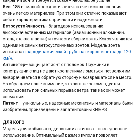
закрытия зонта требуется совсем небольшое усилие.
Вес: 185 г
- малый вес достигается за счет использования
очень легких материалов. При этом они отлично показывают
себя в характеристиках прочности и надежности.
Ветроустойчивость
- благодаря использованию
высококачественных материалов (авиационный алюминий,
сталь, стеклопластик) и точности сборки зонты Knirps являются
одними из самых ветроустойчивых зонтов. Модель зонта
испытана
в аэродинамической трубе
на скорости ветра до 120
км/ч
.
Антиветер
– защищает зонт от поломок. Пружинки в
конструкции спиц не дают креплениям ломаться, позволяя им
выворачиваться в обратную сторону и возвращаться на место.
Но обращаем ваше внимание, что зонт не рекомендуется
использовать при сильных порывах ветра, так как он может
сломаться.
Патент
– уникальные, надежные механизмы и материалы были
изобретены, произведены и запатентованы KNIRPS.
ДЛЯ КОГО
Модель для мобильных, деловых и активных - повседневное
использование. Оптимальный размер купола позволяет