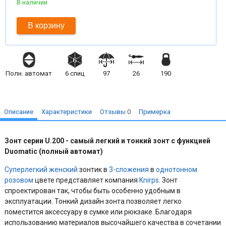
В наличии
В корзину
Полн. автомат
6
спиц
97
26
190
Описание
Характеристики
Отзывы
0
Примерка
Зонт серии U.200 - самый легкий и тонкий зонт с функцией
Duomatic (полный автомат)
Суперлегкий
женский
зонтик в
3-сложения
в
однотонном
розовом
цвете представляет компания
Knirps
. Зонт
спроектирован так, чтобы быть особенно удобным в
эксплуатации. Тонкий дизайн зонта позволяет легко
поместится аксессуару в сумке или рюкзаке. Благодаря
использованию материалов высочайшего качества в сочетании