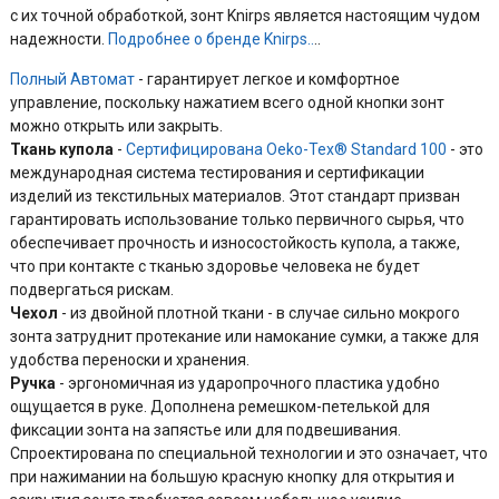
с их точной обработкой, зонт Knirps является настоящим чудом
надежности.
Подробнее о бренде Knirps..
..
Полный Автомат
- гарантирует легкое и комфортное
управление, поскольку нажатием всего одной кнопки зонт
можно открыть или закрыть.
Ткань купола
-
Сертифицирована Oeko-Tex® Standard 100
- это
международная система тестирования и сертификации
изделий из текстильных материалов. Этот стандарт призван
гарантировать использование только первичного сырья, что
обеспечивает прочность и износостойкость купола, а также,
что при контакте с тканью здоровье человека не будет
подвергаться рискам.
Чехол
- из двойной плотной ткани - в случае сильно мокрого
зонта затруднит протекание или намокание сумки, а также для
удобства переноски и хранения.
Ручка
- эргономичная из ударопрочного пластика удобно
ощущается в руке. Дополнена ремешком-петелькой для
фиксации зонта на запястье или для подвешивания.
Спроектирована по специальной технологии и это означает, что
при нажимании на большую красную кнопку для открытия и