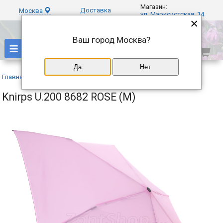
Магазин:
Доставка
Москва
ул. Марксистская, 14
×
Ваш город
Москва
?
≡
Да
Нет
Главная
»
Каталог
»
Knirps
»
Knirps U.200 8682 ROSE (M)