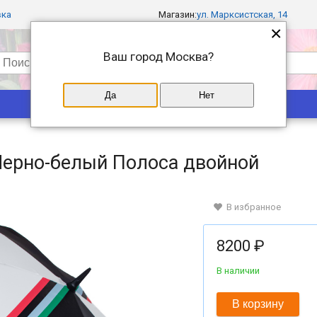
вка
Магазин:
ул. Марксистская, 14
×
Ваш город
Москва
?
Да
Нет
Популярные
Магазины
 Черно-белый Полоса двойной
В избранное
8200 ₽
В наличии
В корзину