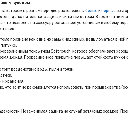
войным куполом
 на котором в ровном порядке расположены
белые
и
черные
секто
олотен - дополнительная защита к сильным ветрам. Верхняя и ниж
а, что позволяет аксессуару оставаться устойчивым к любому пор
утников.
тема признана как одна из самых надежных, ведь ломаться в ней п
 липучке.
прорезиненным покрытием Soft-touch, которое обеспечивает хоро
время дождя. Прорезиненное покрытие повышает стойкость ручки к
стоит воздействию воды, пыли и грязи.
астика.
и и хранения.
, что зонт не рекомендуется использовать при порывах ветра (ос
адежности. Незаменимая защита на случай затяжных осадков. Прек