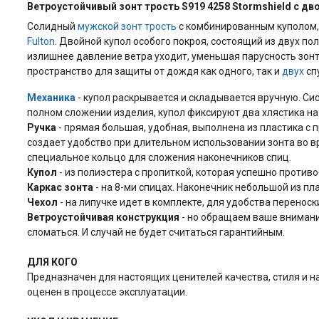
Ветроустойчивый
зонт трость S919 4258 Stormshield с д
Солидный
мужской
зонт трость
с комбинированным куполом,
Fulton
. Двойной купол особого покроя, состоящий из двух п
излишнее давление ветра уходит, уменьшая парусность зонт
пространство для защиты от дождя как одного, так и
двух
сп
Механика
- купол раскрывается и складывается вручную. Сис
полном сложении изделия, купол фиксируют два хлястика на
Ручка
- прямая большая, удобная, выполнена из пластика с 
создает удобство при длительном использовании зонта во 
специальное кольцо для сложения наконечников спиц.
Купол
- из полиэстера с пропиткой, которая успешно противо
Каркас зонта
- на 8-ми спицах. Наконечник небольшой из пл
Чехол
- на липучке идет в комплекте, для удобства переноск
Ветроустойчивая конструкция
- но обращаем ваше внимание
сломаться. И случай не будет считаться гарантийным.
ДЛЯ КОГО
Предназначен для настоящих ценителей качества, стиля и н
оценен в процессе эксплуатации.