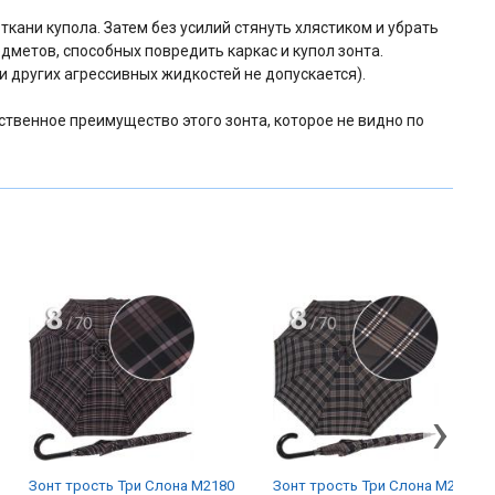
ткани купола. Затем без усилий стянуть хлястиком и убрать
едметов, способных повредить каркас и купол зонта.
 других агрессивных жидкостей не допускается).
ственное преимущество этого зонта, которое не видно по
›
Зонт трость Три Слона M2180
Зонт трость Три Слона M2180