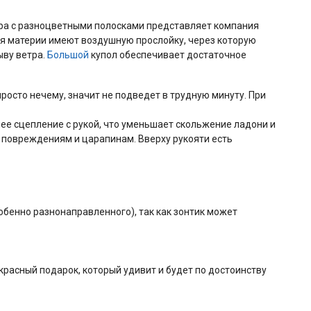
ра с разноцветными полосками представляет компания
няя материи имеют воздушную прослойку, через которую
ыву ветра.
Большой
купол обеспечивает достаточное
росто нечему, значит не подведет в трудную минуту. При
шее сцепление с рукой, что уменьшает скольжение ладони и
 повреждениям и царапинам. Вверху рукояти есть
обенно разнонаправленного), так как зонтик может
расный подарок, который удивит и будет по достоинству