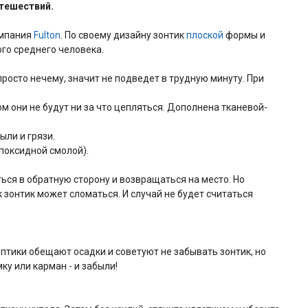
утешествий.
омпания
Fulton
. По своему дизайну зонтик
плоской
формы и
ого среднего человека.
росто нечему, значит не подведет в трудную минуту. При
м они не будут ни за что цепляться. Дополнена тканевой-
ыли и грязи.
эпоксидной смолой).
ься в обратную сторону и возвращаться на место. Но
 зонтик может сломаться. И случай не будет считаться
птики обещают осадки и советуют не забывать зонтик, но
у или карман - и забыли!