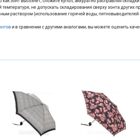
как зонт высохнет, сложите купол, аккуратно расправляя складки т
й температуре, не допускать складирования сверху зонта других п
ным раствором (использование горячей воды, пятновыводителей и
онтов
и в сравнении с другими аналогами, вы можете оценить каче