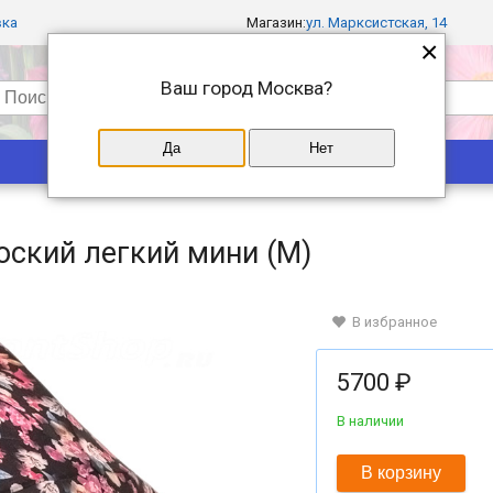
вка
Магазин:
ул. Марксистская, 14
×
Ваш город
Москва
?
Да
Нет
Популярные
Магазины
лоский легкий мини (M)
В избранное
5700 ₽
В наличии
В корзину