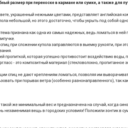
бный размер при переноске в кармане или сумке, а также для п
вете, украшенный нежными цветами, представляет английская к
пола небольшой, но этого достаточно, чтобы укрыть под собой одн
тема признана как одна из самых надежных, ведь ломаться в ней п
липучке.
спиц при сложении купола заправляются в выемку рукояти, при это
ивания.
й пропиткой, которая успешно противостоит воздействию воды, п
pглacc - это композитный материал (стекловолокно, пропитанное 
кции спиц не дают креплениям ломаться, позволяя им выворачиват
овать при порывах ветра (особенно разнонаправленного), так как
акой же минимальный вес и предназначена на случай, когда сино
ь незаменимая вещь в городских условиях! Положили зонтик в сумк