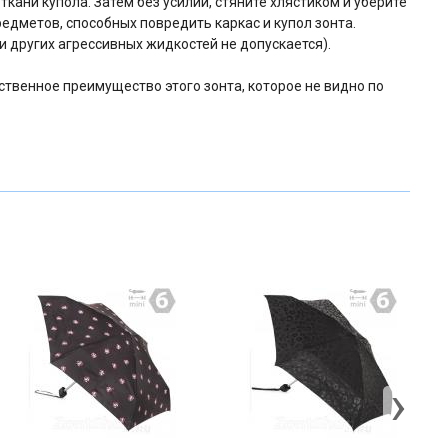
кани купола. Затем без усилий, стяните хлястиком и уберите
редметов, способных повредить каркас и купол зонта.
 других агрессивных жидкостей не допускается).
ственное преимущество этого зонта, которое не видно по
›