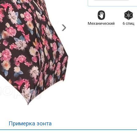
Механический
6
спиц
Примерка
зонта