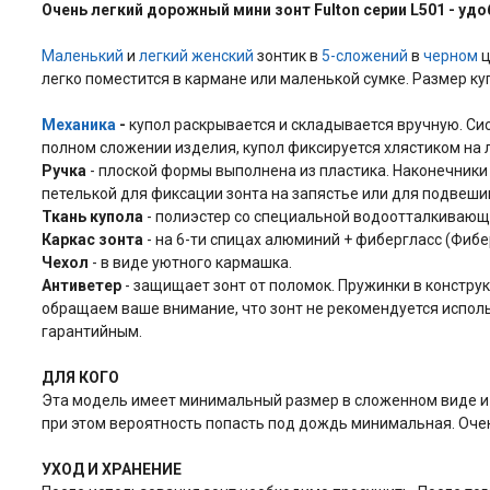
Очень легкий дорожный мини зонт Fulton серии L501 - удо
Маленький
и
легкий
женский
зонтик в
5-сложений
в
черном
ц
легко поместится в кармане или маленькой сумке. Размер ку
Механика
-
купол раскрывается и складывается вручную. Сис
полном сложении изделия, купол фиксируется хлястиком на 
Ручка
- плоской формы выполнена из пластика. Наконечники 
петелькой для фиксации зонта на запястье или для подвеш
Ткань купола
- полиэстер со специальной водоотталкивающе
Каркас зонта
- на 6-ти спицах алюминий + фибергласс (Фибe
Чехол
- в виде уютного кармашка.
Антиветер
- защищает зонт от поломок. Пружинки в констру
обращаем ваше внимание, что зонт не рекомендуется использ
гарантийным.
ДЛЯ КОГО
Эта модель имеет минимальный размер в сложенном виде и т
при этом вероятность попасть под дождь минимальная. Очен
УХОД И ХРАНЕНИЕ