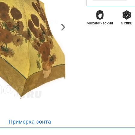
Механический
6
спиц
Примерка
зонта