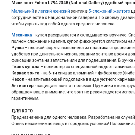
Мини зонт Fulton L794 2348 (National Gallery) удобный при
Маленький
и
легкий
женский
зонтик в
5-сложений
желтого
цв
сотрудничестве с Национальной галереей. По своему дизайн
чтобы укрыть под собой одного среднего человека.
Механика
-
купол раскрывается и складывается вручную. Сис
полном сложении изделия, купол фиксируется хлястиком на 
Ручка
– плоской формы, выполнена из пластика с прорезине
удобство при длительном использовании зонта во время д
фиксации зонта на запястье или для подвешивания. В ручке е
Ткань купола
– полиэстер со специальной водоотталкивающе
Каркас зонта
- на 6-ти спицах алюминий + фибергласс (Фибe
Чехол
- на впитывающей подкладке в виде уютного кармашк
Антиветер
- защищает зонт от поломок. Пружинки в констру
обращаем ваше внимание, что зонт не рекомендуется использ
гарантийным.
ДЛЯ КОГО
Предназначена для одного человека. Разработана на случай
Очень незаменимая вещь в городских условиях! Положили зон