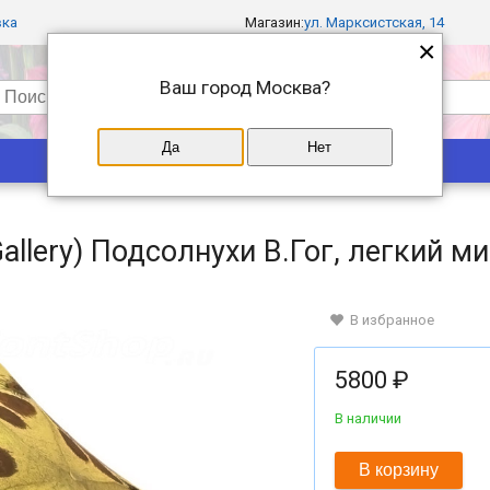
вка
Магазин:
ул. Марксистская, 14
×
Ваш город
Москва
?
Да
Нет
Популярные
Магазины
Gallery) Подсолнухи В.Гог, легкий м
В избранное
5800 ₽
В наличии
В корзину