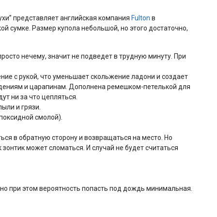
нухи” представляет английская компания
Fulton
в
ой сумке. Размер купола небольшой, но этого достаточно,
росто нечему, значит не подведет в трудную минуту. При
ние с рукой, что уменьшает скольжение ладони и создает
ждениям и царапинам. Дополнена ремешком-петелькой для
ут ни за что цепляться.
ыли и грязи.
эпоксидной смолой).
ься в обратную сторону и возвращаться на место. Но
 зонтик может сломаться. И случай не будет считаться
, но при этом вероятность попасть под дождь минимальная.