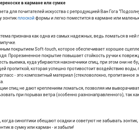
 переноске в кармане или сумке
ета для почитателей искусства с репродукцией Ван Гога “Подсол
у зонтик
плоской
формы и легко поместится в кармане или маленьк
тема признана как одна из самых надежных, ведь ломаться в ней п
липучке.
нным покрытием Soft-touch, которое обеспечивает хорошее сцепле
ождя. Прорезиненное покрытие повышает стойкость ручки к повре
сть выемка, куда убираются наконечники спиц, при этом они не буд
й пропиткой, которая успешно противостоит воздействию воды, п
pглacc - это композитный материал (стекловолокно, пропитанное 
а.
кции спиц не дают креплениям ломаться, позволяя им выворачиват
овать при порывах ветра (особенно разнонаправленного), так как
, когда синоптики обещают осадки и советуют не забывать зонтик
тик в сумку или карман - и забыли!