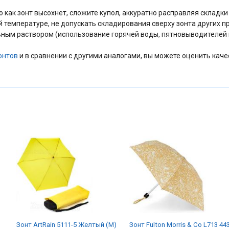
как зонт высохнет, сложите купол, аккуратно расправляя складки т
й температуре, не допускать складирования сверху зонта других п
ным раствором (использование горячей воды, пятновыводителей и
онтов
и в сравнении с другими аналогами, вы можете оценить каче
Зонт ArtRain 5111-5 Желтый (M)
Зонт Fulton Morris & Co L713 44