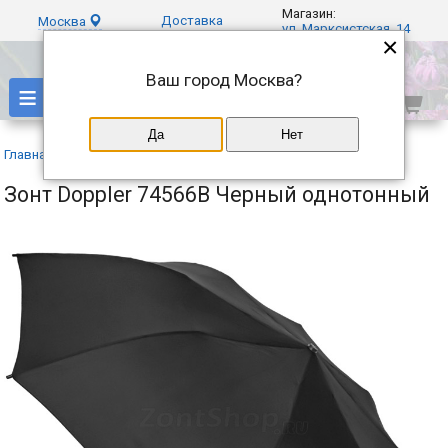
Магазин:
Доставка
Москва
ул. Марксистская, 14
×
Ваш город
Москва
?
≡
Да
Нет
Главная
»
Каталог
»
Doppler
»
Зонт Doppler 74566B Черный однотонный