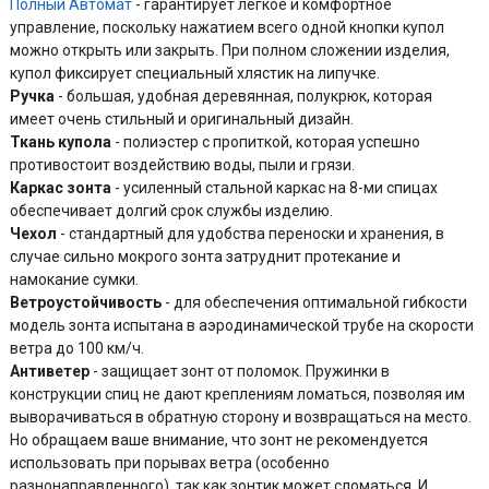
Полный Автомат
- гарантирует легкое и комфортное
управление, поскольку нажатием всего одной кнопки купол
можно открыть или закрыть. При полном сложении изделия,
купол фиксирует специальный хлястик на липучке.
Ручка
- большая, удобная деревянная, полукрюк, которая
имеет очень стильный и оригинальный дизайн.
Ткань купола
- полиэстер с пропиткой, которая успешно
противостоит воздействию воды, пыли и грязи.
Каркас зонта
- усиленный стальной каркас на 8-ми спицах
обеспечивает долгий срок службы изделию.
Чехол
- стандартный для удобства переноски и хранения, в
случае сильно мокрого зонта затруднит протекание и
намокание сумки.
Ветроустойчивость
- для обеспечения оптимальной гибкости
модель зонта испытана в аэродинамической трубе на скорости
ветра до 100 км/ч.
Антиветер
- защищает зонт от поломок. Пружинки в
конструкции спиц не дают креплениям ломаться, позволяя им
выворачиваться в обратную сторону и возвращаться на место.
Но обращаем ваше внимание, что зонт не рекомендуется
использовать при порывах ветра (особенно
разнонаправленного), так как зонтик может сломаться. И