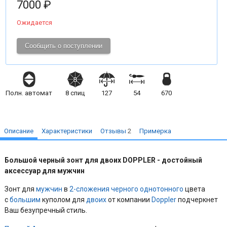
7000 ₽
Ожидается
Сообщить о поступлении
Полн. автомат
8
спиц
127
54
670
Описание
Характеристики
Отзывы
2
Примерка
Большой черный зонт для двоих DOPPLER - д
остойный
аксессуар для мужчин
Зонт для
мужчин
в
2-сложения
черного
однотонного
цвета
с
большим
куполом для
двоих
от компании
Doppler
подчеркнет
Ваш безупречный стиль.