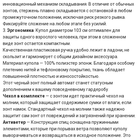
инновационный механизм складывания. В отличие от обычных
зонтов, стержень плавно складывается с остановкой в любом
промежуточном положении, исключая риск резкого рывка.
Фиксируйте сложение на любом этапе без усилий.
3.
Эргономика
: Купол диаметром 103 см оптимален для
защиты одного взрослого человека, при этом в сложенном
виде зонт остается компактным.
Качественная пластиковая ручка удобно лежит в ладони, не
скользит и гармонирует с общим дизайном аксессуара.
Материал купола — 100% полиэстер эпонж. Благодаря особому
плетению нитей и тефлоновому покрытию, ткань обладает
повышенной плотностью и износостойкостью.
Этот черный зонт полный автомат станет статусным
дополнением к вашему повседневному гардеробу.
Чехол в комплекте
— с зонтом идет практичный чехол на
молнии, который защищает содержимое сумки от влаги, если
зонт намок. Стандартный чехол на молнии также надежно
защитит сам зонт от повреждений и загрязнений при хранении.
Антиветер
— Конструкция спиц оснащена пружинными
элементами, которые при порывах ветра позволяют куполу
выворачиваться и возвращаться в исходное положение. Это