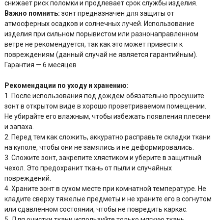
снижает риск поломки и продлевает срок службы изделия.
Важно помнить:
зонт предназначен для защиты от
атмосферных осадков и солнечных лучей. Использование
изделия при сильном порывистом или разнонаправленном
ветре не рекомендуется, так как это может привести к
повреждениям (данный случай не является гарантийным).
Гарантия — 6 месяцев
Рекомендации по уходу и хранению:
1. После использования под дождем обязательно просушите
зонт в открытом виде в хорошо проветриваемом помещении.
Не убирайте его влажным, чтобы избежать появления плесени
и запаха.
2. Перед тем как сложить, аккуратно расправьте складки ткани
на куполе, чтобы они не замялись и не деформировались.
3. Сложите зонт, закрепите хлястиком и уберите в защитный
чехол. Это предохранит ткань от пыли и случайных
повреждений.
4. Храните зонт в сухом месте при комнатной температуре. Не
кладите сверху тяжелые предметы и не храните его в согнутом
или сдавленном состоянии, чтобы не повредить каркас.
5. Для очистки ткани используйте только мягкую ткань,