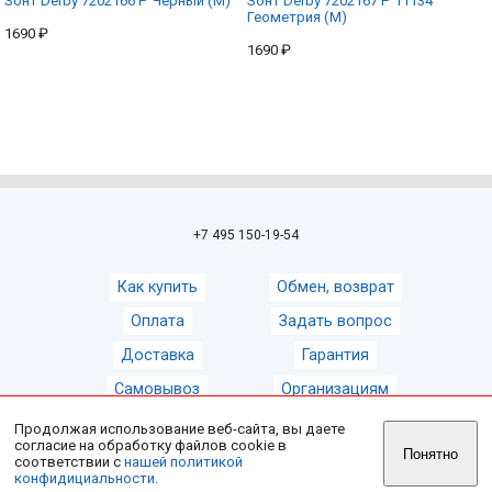
Зонт Derby 7202166 P Черный (M)
Зонт Derby 7202167 P 11134
Геометрия (M)
1690 ₽
1690 ₽
+7 495 150-19-54
Как купить
Обмен, возврат
Оплата
Задать вопрос
Доставка
Гарантия
Самовывоз
Организациям
Продолжая использование веб-сайта, вы даете
согласие на обработку файлов cookie в
© 2008-2026
Магазин зонтов ZontShop
Понятно
соответствии с
нашей политикой
конфидициальности
.