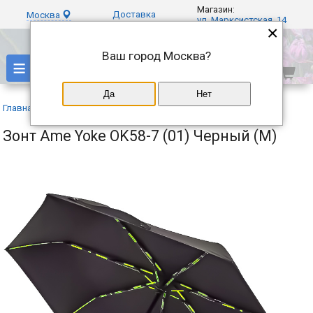
Магазин:
Доставка
Москва
ул. Марксистская, 14
×
Ваш город
Москва
?
≡
Да
Нет
Главная
»
Каталог
»
Ame Yoke
»
Зонт Ame Yoke OK58-7 (01) Черный (M)