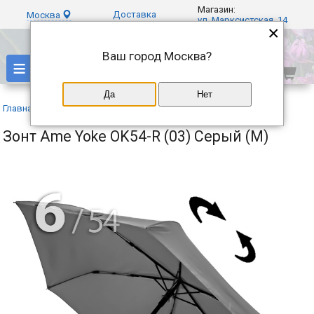
Магазин:
Доставка
Москва
ул. Марксистская, 14
×
Ваш город
Москва
?
≡
Да
Нет
Главная
»
Каталог
»
Ame Yoke
»
Зонт Ame Yoke OK54-R (03) Серый (M)