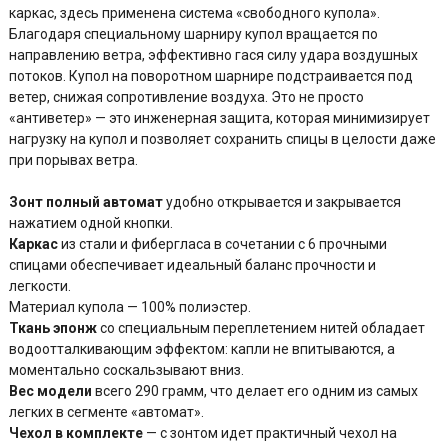
каркас, здесь применена система «свободного купола».
Благодаря специальному шарниру купол вращается по
направлению ветра, эффективно гася силу удара воздушных
потоков. Купол на поворотном шарнире подстраивается под
ветер, снижая сопротивление воздуха. Это не просто
«антиветер» — это инженерная защита, которая минимизирует
нагрузку на купол и позволяет сохранить спицы в целости даже
при порывах ветра.
Зонт полный автомат
удобно открывается и закрывается
нажатием одной кнопки.
Каркас
из стали и фибергласа в сочетании с 6 прочными
спицами обеспечивает идеальный баланс прочности и
легкости.
Материал купола — 100% полиэстер.
Ткань эпонж
со специальным переплетением нитей обладает
водоотталкивающим эффектом: капли не впитываются, а
моментально соскальзывают вниз.
Вес модели
всего 290 грамм, что делает его одним из самых
легких в сегменте «автомат».
Чехол в комплекте
— с зонтом идет практичный чехол на