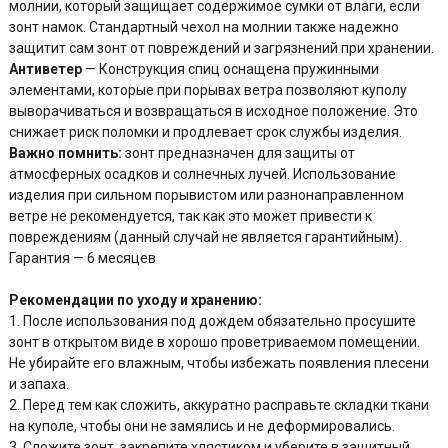
молнии, который защищает содержимое сумки от влаги, если
зонт намок. Стандартный чехол на молнии также надежно
защитит сам зонт от повреждений и загрязнений при хранении.
Антиветер
— Конструкция спиц оснащена пружинными
элементами, которые при порывах ветра позволяют куполу
выворачиваться и возвращаться в исходное положение. Это
снижает риск поломки и продлевает срок службы изделия.
Важно помнить:
зонт предназначен для защиты от
атмосферных осадков и солнечных лучей. Использование
изделия при сильном порывистом или разнонаправленном
ветре не рекомендуется, так как это может привести к
повреждениям (данный случай не является гарантийным).
Гарантия — 6 месяцев
Рекомендации по уходу и хранению:
1. После использования под дождем обязательно просушите
зонт в открытом виде в хорошо проветриваемом помещении.
Не убирайте его влажным, чтобы избежать появления плесени
и запаха.
2. Перед тем как сложить, аккуратно расправьте складки ткани
на куполе, чтобы они не замялись и не деформировались.
3. Сложите зонт, закрепите хлястиком и уберите в защитный