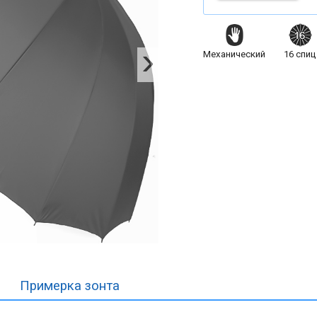
Механический
16
спиц
Примерка
зонта