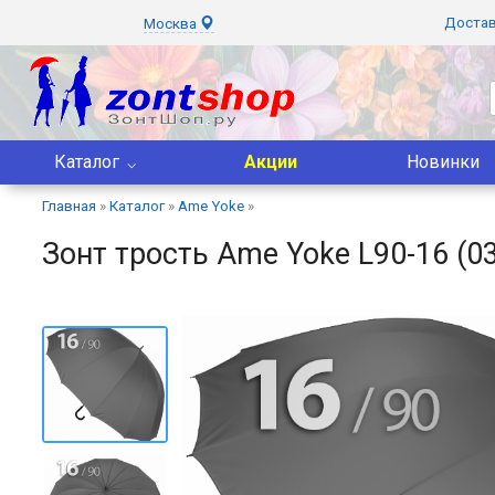
Доста
Москва
Каталог
Акции
Новинки
Главная
»
Каталог
»
Ame Yoke
»
Зонт трость Ame Yoke L90-16 (03