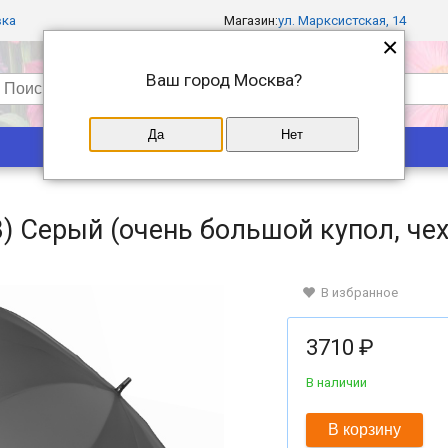
вка
Магазин:
ул. Марксистская, 14
×
Ваш город
Москва
?
Да
Нет
Популярные
Магазины
) Серый (очень большой купол, чех
В избранное
3710 ₽
В наличии
В корзину