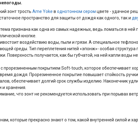
 непогоды.
кий зонт трость
Ame Yoke
в
однотонном
сером
цвете - удачное реш
статочное пространство для защиты от дождя как одного, так и
дв
тема признана как одна из самых надежных, ведь ломаться в ней п
ллической кнопке.
отивостоит воздействию воды, пыли и грязи. А специальное тефл
ющей среды. Тип переплетения нитей «эпонж»- особая структура п
и. Поверхность получается, как бы губчатой, на ней капли воды н
а с прорезиненным покрытием Soft-touch, которое обеспечивает х
о время дождя. Прорезиненное покрытие повышает стойкость ручк
иалов, обеспечивает долгий срок службы изделию. Наконечник удл
и и хранения.
имание, что зонт не рекомендуется использовать при порывах ветр
нам, которые прекрасно знают о том, какой внутренней силой и ха