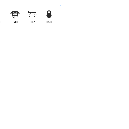
цы
140
107
860