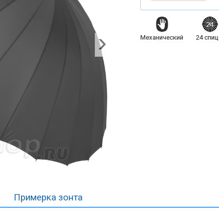
Механический
24
спи
Примерка
зонта