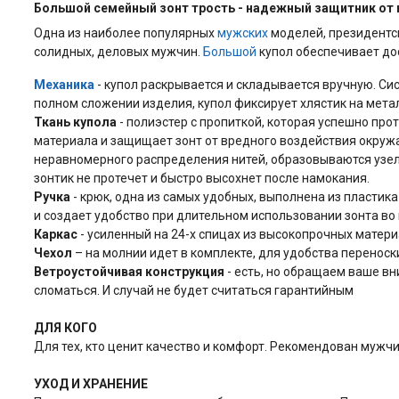
Большой семейный зонт трость - надежный защитник от
Одна из наиболее популярных
мужских
моделей, президентс
солидных, деловых мужчин.
Большой
купол обеспечивает до
Механика
- купол раскрывается и складывается вручную. Сис
полном сложении изделия, купол фиксирует хлястик на мета
Ткань купола
- полиэстер с пропиткой, которая успешно пр
материала и защищает зонт от вредного воздействия окружа
неравномерного распределения нитей, образовываются узелк
зонтик не протечет и быстро высохнет после намокания.
Ручка
- крюк, одна из самых удобных, выполнена из пластик
и создает удобство при длительном использовании зонта в
Каркас
- усиленный на 24-х спицах из высокопрочных матер
Чехол
– на молнии идет в комплекте, для удобства переноск
Ветроустойчивая конструкция
- есть, но обращаем ваше вн
сломаться. И случай не будет считаться гарантийным
ДЛЯ КОГО
Для тех, кто ценит качество и комфорт. Рекомендован мужчи
УХОД И ХРАНЕНИЕ