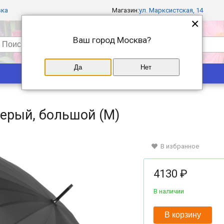
вка
Магазин:
ул. Марксистская, 14
×
Ваш город
Москва
?
Да
Нет
Популярные
Магазины
Серый, большой (M)
В избранное
4130 ₽
В наличии
В корзину