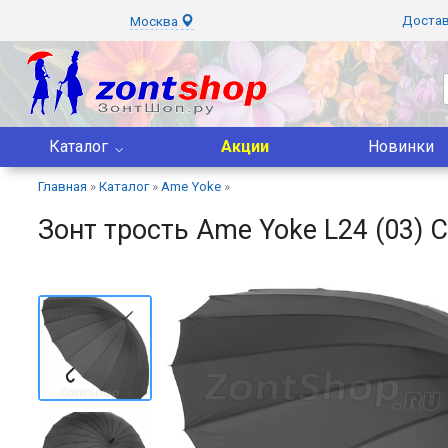
Доста
Москва
Каталог
Акции
Новинки
Главная
»
Каталог
»
Ame Yoke
»
Зонт трость Ame Yoke L24 (03) 