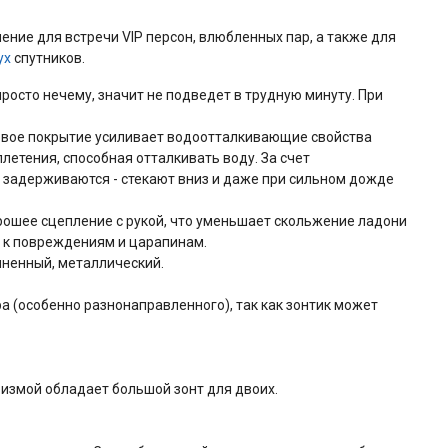
ение для встречи VIP персон, влюбленных пар, а также для
ух
спутников.
росто нечему, значит не подведет в трудную минуту. При
оновое покрытие усиливает водоотталкивающие свойства
летения, способная отталкивать воду. За счет
е задерживаются - стекают вниз и даже при сильном дожде
орошее сцепление с рукой, что уменьшает скольжение ладони
и к повреждениям и царапинам.
иненный, металлический.
а (особенно разнонаправленного), так как зонтик может
ризмой обладает большой зонт для двоих.