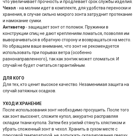
что увеличивает прочность и продлевает срок службы изделия.
Чехол
- на молнии идет в комплекте, для удобства переноски и
хранения, в случае сильно мокрого зонта затруднит протекание
и намокание сумки.
Антиветер
- защищает зонт от поломок. Пружинки в
конструкции спиц не дают креплениям ломаться, позволяя им
выворачиваться в обратную сторону и возвращаться на место.
Но обращаем ваше внимание, что зонт не рекомендуется
использовать при порывах ветра (особенно
разнонаправленного), так как зонтик может сломаться. И
случай не будет считаться гарантийным.
ДЛЯ КОГО
Для тех, кто ценит высокое качество. Незаменимая защита на
случай затяжных осадков.
УХОД И ХРАНЕНИЕ
После использования зонт необходимо просушить. После того
как зонт высохнет, сложите купол, аккуратно расправляя
складки ткани купола. Затем без усилий стянуть хлястиком и
убрать сложенный зонт в чехол. Хранить в сухом месте с
плюсовой температурой, не допускать складирования сверху