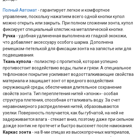
Полный Автомат
- гарантирует легкое и комфортное
управление, поскольку нажатием всего одной кнопки купол
можно открыть или закрыть. При полном сложении зонта, купол
фиксирует специальный хлястик на металлической кнопке.
Ручка
- удобная удлиненная выполнена из гладкой экокожи,
что добавляет аксессуару особого шарма. Дополнена
ремешком-петелькой для фиксации зонта на запястье или для
подвешивания.
Ткань купола
- полиэстер с пропиткой, которая успешно
противостоит воздействию воды, пыли и грязи. А специальное
тефлоновое покрытие усиливает водоотталкивающие свойства
материала и защищает зонт от вредного воздействия
окружающей среды, обеспечивая длительное сохранение
свойств зонта. Тип переплетения нитей «эпонж»- особая
структура плетения, способная отталкивать воду. За счет
неравномерного распределения нитей, образовываются
узелки. Поверхность получается, как бы губчатой, на ней не
задерживается влага - стекает вниз, поэтому даже при сильном
дожде зонтик не протечет и быстро высохнет после намокания.
Каркас зонта
- на 8-ми спицах из высокопрочных материалов,