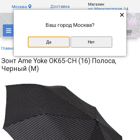
Магазин:
Доставка
Москва
ул. Марксистская, 14
×
Ваш город
Москва
?
≡
Да
Нет
Главная
»
Каталог
»
Ame Yoke
»
Зонт Ame Yoke OK65-CH (16) Полоса,
Черный (M)